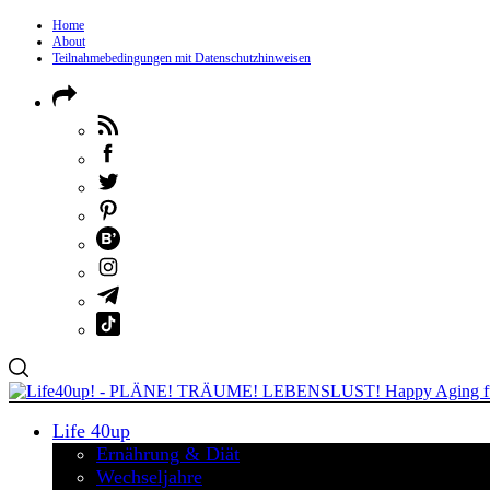
Home
About
Teilnahmebedingungen mit Datenschutzhinweisen
Life 40up
Ernährung & Diät
Wechseljahre