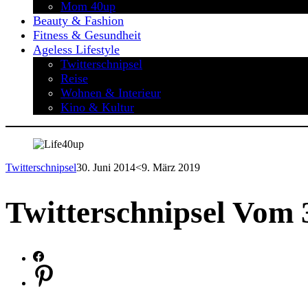
Mom 40up
Beauty & Fashion
Fitness & Gesundheit
Ageless Lifestyle
Twitterschnipsel
Reise
Wohnen & Interieur
Kino & Kultur
Twitterschnipsel
30. Juni 2014
<9. März 2019
Twitterschnipsel Vom 