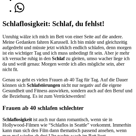
Schlaflosigkeit: Schlaf, du fehlst!
Unruhig wälze ich mich im Bett von einer Seite auf die andere.
Meine Gedanken fahren Karussell. Ich bin müde und gleichzeitig
aufgedreht und müsste jetzt wirklich endlich schlafen, denn morgen
ist ein wichtiger Tag und ich muss unbedingt fit sein. Aber je mehr
ich versuche ruhig in den
Schlaf
zu gleiten, umso wacher liege ich
da und weiß genau: Morgen werde ich alles mögliche sein, aber
nicht fit.
Genau so geht es vielen Frauen ab 40 Tag für Tag. Auf die Dauer
können sich
Schlafstörungen
nicht nur negativ auf die eigene
Gesundheit und Fitness auswirken, sondern auch auf den Beruf und
die Beziehung. Es ist zum Verrücktwerden!
Frauen ab 40 schlafen schlechter
Schlaflosigkeit
ist auch nur dann romantisch, wenn sie in
Hollywood-Filmen wie “Schlaflos in Seattle” vorkommt. Immerhin
kann man sich den Film dann thematisch passend ansehen, wenn
man mal wieder ab drei Uhr nachts wach im Bett liegt.