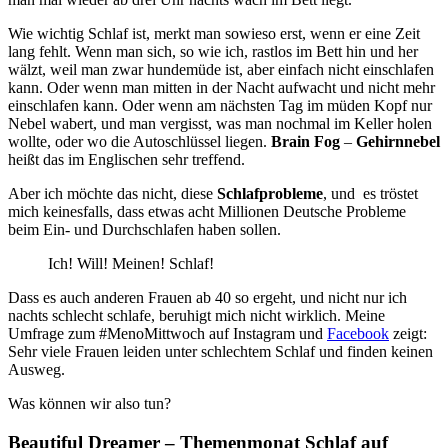
Wie wichtig Schlaf ist, merkt man sowieso erst, wenn er eine Zeit
lang fehlt. Wenn man sich, so wie ich, rastlos im Bett hin und her
wälzt, weil man zwar hundemüde ist, aber einfach nicht einschlafen
kann. Oder wenn man mitten in der Nacht aufwacht und nicht mehr
einschlafen kann. Oder wenn am nächsten Tag im müden Kopf nur
Nebel wabert, und man vergisst, was man nochmal im Keller holen
wollte, oder wo die Autoschlüssel liegen.
Brain Fog
–
Gehirnnebel
heißt das im Englischen sehr treffend.
Aber ich möchte das nicht, diese
Schlafprobleme
, und es tröstet
mich keinesfalls, dass etwas acht Millionen Deutsche Probleme
beim Ein- und Durchschlafen haben sollen.
Ich! Will! Meinen! Schlaf!
Dass es auch anderen Frauen ab 40 so ergeht, und nicht nur ich
nachts schlecht schlafe, beruhigt mich nicht wirklich. Meine
Umfrage zum #MenoMittwoch auf Instagram und
Facebook
zeigt:
Sehr viele Frauen leiden unter schlechtem Schlaf und finden keinen
Ausweg.
Was können wir also tun?
Beautiful Dreamer – Themenmonat Schlaf auf