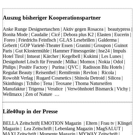
Auszug bisheriger Kooperationspartner
Anke Runge Designertaschen | Aktiv gegen Rosacea | beautypress |
Bonita Mode | Caudalie | Cicé | Debora plus K2 | Elasten | Eucerin |
Foreo | Friedrichs Feinfisch | GLAS Lesebrillen | Galderma |
Geberit | GOP Varieté-Theater Essen | Granini | Groupon | Guinot
Paris | Gut Klostermühle | Hammer Fitnessgeräte | hse24 | Impuls
Hotel Tirol | Intueat | Kärcher | Kegelbell | Kukimi | Les Lunes |
Designhotel Lösch für Freunde | Milka | Momox | Nokia | Odol |
Philips | Positiv Factory | Purina | QVC | Radisson Blu Hotels |
Regulat Beauty | Reisenthel | Remifemin | Revlon | Ricola |
Rowohlt Verlag | Rugard Cosmetics | Shinola Detroid | Silicea |
Skinthings | Tchibo | Tena | Teoxane | Thoma Naturseifen
Manufaktur | Trigema | Veralice | Verwöhnhotel Bismarck | Vichy |
Wellmaxx | Zen of Nature …
Life40up in der Presse
BELLA Zeitschrift| EMOTION Magazin | Eltern | Frau tv | Klingel
Magazin | Lea Zeitschrift | Lebenlang Magazin | MagSALUT |
MAXI Zeitschrift | Momente Magazin | MYWAY Zeitschrift |