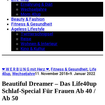
Ernährung & Diät
Wechseljahre
Mom 40up
Beauty & Fashion
Fitness & Gesundheit
Ageless Lifestyle
Twitterschnipsel
Reise
Wohnen & Interieur
Kino & Kultur
❤ W E R B U N G mit Herz ❤
,
Fitness & Gesundheit
,
Life
40up
,
Wechseljahre
11. November 2018
<9. Januar 2022
Beautiful Dreamer – Das Life40up
Schlaf-Special Für Frauen Ab 40 /
Ab 50