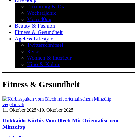
Life 40up
Ernährung & Diät
Wechseljahre
Mom 40up
Beauty & Fashion
Fitness & Gesundheit
Ageless Lifestyle
Twitterschnipsel
Reise
Wohnen & Interieur
Kino & Kultur
Fitness & Gesundheit
11. Oktober 2025
<10. Oktober 2025
Hokkaido Kürbis Vom Blech Mit Orientalischem
Minzdipp