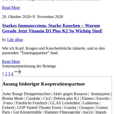
Read More
29. Oktober 2020
<9. November 2020
Starkes Immunsystem, Starke Knochen – Warum
Gerade Jetzt Vitamin D3 Plus K2 So Wichtig Sind!
by
Life 40up
Wie ich Kopf, Kragen und Knochenbrüche riskierte, und so den
passenden “Trainingspartner” fand.
Read More
Seitennummerierung der Beiträge
1
2
3
4
Auszug bisheriger Kooperationspartner
Anke Runge Designertaschen | Aktiv gegen Rosacea | beautypress |
Bonita Mode | Caudalie | Cicé | Debora plus K2 | Elasten | Eucerin |
Foreo | Friedrichs Feinfisch | GLAS Lesebrillen | Galderma |
Geberit | GOP Varieté-Theater Essen | Granini | Groupon | Guinot
Paris | Gut Klostermühle | Hammer Fitnessgeräte | hse24 | Impuls