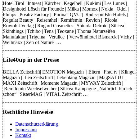
Hotel Tirol | Intueat | Kärcher | Kegelbell | Kukimi | Les Lunes |
Designhotel Lösch für Freunde | Milka | Momox | Nokia | Odol |
Philips | Positiv Factory | Purina | QVC | Radisson Blu Hotels |
Regulat Beauty | Reisenthel | Remifemin | Revlon | Ricola |
Rowohlt Verlag | Rugard Cosmetics | Shinola Detroid | Silicea |
Skinthings | Tchibo | Tena | Teoxane | Thoma Naturseifen
Manufaktur | Trigema | Veralice | Verwöhnhotel Bismarck | Vichy |
Wellmaxx | Zen of Nature …
Life40up in der Presse
BELLA Zeitschrift| EMOTION Magazin | Eltern | Frau tv | Klingel
Magazin | Lea Zeitschrift | Lebenlang Magazin | MagSALUT |
MAXI Zeitschrift | Momente Magazin | MYWAY Zeitschrift |
Remifemin Wechselweiber | Silicea Kampagne „Natürlich bin ich
schön“ | SisterMAG | VITAL Zeitschrift …
Rechtliche Hinweise
Datenschutzerklärung
Impressum
Kontakt