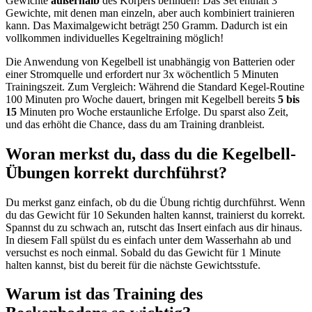
Gewichte
außerhalb
des Körpers befinden! Das Set enthält 3
Gewichte, mit denen man einzeln, aber auch kombiniert trainieren
kann. Das Maximalgewicht beträgt 250 Gramm. Dadurch ist ein
vollkommen individuelles Kegeltraining möglich!
Die Anwendung von Kegelbell ist unabhängig von Batterien oder
einer Stromquelle und erfordert nur 3x wöchentlich 5 Minuten
Trainingszeit. Zum Vergleich: Während die Standard Kegel-Routine
100 Minuten pro Woche dauert, bringen mit Kegelbell bereits
5 bis
15
Minuten pro Woche erstaunliche Erfolge. Du sparst also Zeit,
und das erhöht die Chance, dass du am Training dranbleist.
Woran merkst du, dass du die Kegelbell-
Übungen korrekt durchführst?
Du merkst ganz einfach, ob du die Übung richtig durchführst. Wenn
du das Gewicht für 10 Sekunden halten kannst, trainierst du korrekt.
Spannst du zu schwach an, rutscht das Insert einfach aus dir hinaus.
In diesem Fall spülst du es einfach unter dem Wasserhahn ab und
versuchst es noch einmal. Sobald du das Gewicht für 1 Minute
halten kannst, bist du bereit für die nächste Gewichtsstufe.
Warum ist das Training des