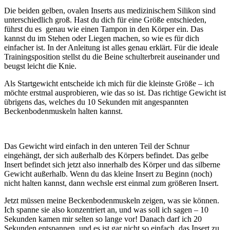
Die beiden gelben, ovalen Inserts aus medizinischem Silikon sind
unterschiedlich groß. Hast du dich für eine Größe entschieden,
führst du es genau wie einen Tampon in den Körper ein. Das
kannst du im Stehen oder Liegen machen, so wie es für dich
einfacher ist. In der Anleitung ist alles genau erklärt. Für die ideale
Trainingsposition stellst du die Beine schulterbreit auseinander und
beugst leicht die Knie.
Als Startgewicht entscheide ich mich für die kleinste Größe – ich
möchte erstmal ausprobieren, wie das so ist. Das richtige Gewicht ist
übrigens das, welches du 10 Sekunden mit angespannten
Beckenbodenmuskeln halten kannst.
Das Gewicht wird einfach in den unteren Teil der Schnur
eingehängt, der sich außerhalb des Körpers befindet. Das gelbe
Insert befindet sich jetzt also innerhalb des Körper und das silberne
Gewicht außerhalb. Wenn du das kleine Insert zu Beginn (noch)
nicht halten kannst, dann wechsle erst einmal zum größeren Insert.
Jetzt müssen meine Beckenbodenmuskeln zeigen, was sie können.
Ich spanne sie also konzentriert an, und was soll ich sagen – 10
Sekunden kamen mir selten so lange vor! Danach darf ich 20
Sekunden entspannen, und es ist gar nicht so einfach, das Insert zu