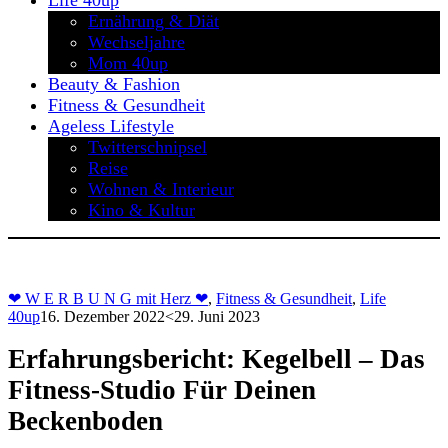
Life 40up
Ernährung & Diät
Wechseljahre
Mom 40up
Beauty & Fashion
Fitness & Gesundheit
Ageless Lifestyle
Twitterschnipsel
Reise
Wohnen & Interieur
Kino & Kultur
❤ W E R B U N G mit Herz ❤
,
Fitness & Gesundheit
,
Life
40up
16. Dezember 2022
<29. Juni 2023
Erfahrungsbericht: Kegelbell – Das
Fitness-Studio Für Deinen
Beckenboden