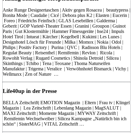
Anke Runge Designertaschen | Aktiv gegen Rosacea | beautypress |
Bonita Mode | Caudalie | Cicé | Debora plus K2 | Elasten | Eucerin |
Foreo | Friedrichs Feinfisch | GLAS Lesebrillen | Galderma |
Geberit | GOP Varieté-Theater Essen | Granini | Groupon | Guinot
Paris | Gut Klostermühle | Hammer Fitnessgeräte | hse24 | Impuls
Hotel Tirol | Intueat | Kärcher | Kegelbell | Kukimi | Les Lunes |
Designhotel Lösch für Freunde | Milka | Momox | Nokia | Odol |
Philips | Positiv Factory | Purina | QVC | Radisson Blu Hotels |
Regulat Beauty | Reisenthel | Remifemin | Revlon | Ricola |
Rowohlt Verlag | Rugard Cosmetics | Shinola Detroid | Silicea |
Skinthings | Tchibo | Tena | Teoxane | Thoma Naturseifen
Manufaktur | Trigema | Veralice | Verwöhnhotel Bismarck | Vichy |
Wellmaxx | Zen of Nature …
Life40up in der Presse
BELLA Zeitschrift| EMOTION Magazin | Eltern | Frau tv | Klingel
Magazin | Lea Zeitschrift | Lebenlang Magazin | MagSALUT |
MAXI Zeitschrift | Momente Magazin | MYWAY Zeitschrift |
Remifemin Wechselweiber | Silicea Kampagne „Natürlich bin ich
schön“ | SisterMAG | VITAL Zeitschrift …