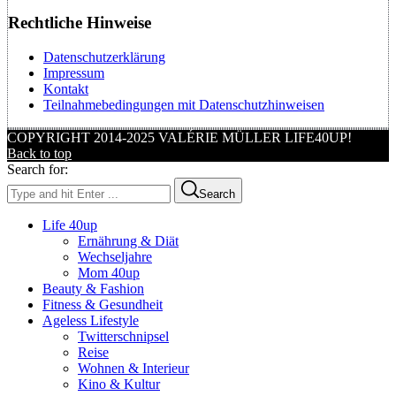
Rechtliche Hinweise
Datenschutzerklärung
Impressum
Kontakt
Teilnahmebedingungen mit Datenschutzhinweisen
COPYRIGHT 2014-2025 VALÉRIE MÜLLER LIFE40UP!
Back to top
Search for:
Search
Life 40up
Ernährung & Diät
Wechseljahre
Mom 40up
Beauty & Fashion
Fitness & Gesundheit
Ageless Lifestyle
Twitterschnipsel
Reise
Wohnen & Interieur
Kino & Kultur