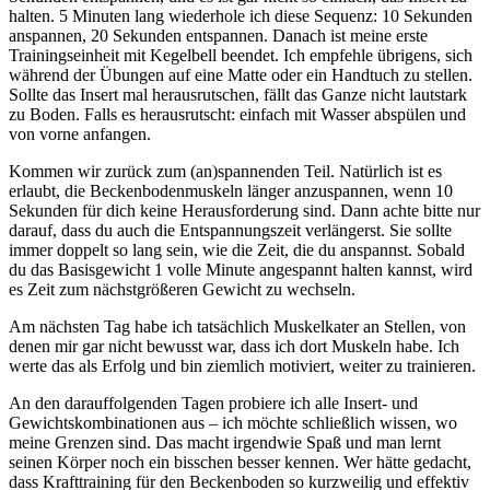
halten. 5 Minuten lang wiederhole ich diese Sequenz: 10 Sekunden
anspannen, 20 Sekunden entspannen. Danach ist meine erste
Trainingseinheit mit Kegelbell beendet. Ich empfehle übrigens, sich
während der Übungen auf eine Matte oder ein Handtuch zu stellen.
Sollte das Insert mal herausrutschen, fällt das Ganze nicht lautstark
zu Boden. Falls es herausrutscht: einfach mit Wasser abspülen und
von vorne anfangen.
Kommen wir zurück zum (an)spannenden Teil. Natürlich ist es
erlaubt, die Beckenbodenmuskeln länger anzuspannen, wenn 10
Sekunden für dich keine Herausforderung sind. Dann achte bitte nur
darauf, dass du auch die Entspannungszeit verlängerst. Sie sollte
immer doppelt so lang sein, wie die Zeit, die du anspannst. Sobald
du das Basisgewicht 1 volle Minute angespannt halten kannst, wird
es Zeit zum nächstgrößeren Gewicht zu wechseln.
Am nächsten Tag habe ich tatsächlich Muskelkater an Stellen, von
denen mir gar nicht bewusst war, dass ich dort Muskeln habe. Ich
werte das als Erfolg und bin ziemlich motiviert, weiter zu trainieren.
An den darauffolgenden Tagen probiere ich alle Insert- und
Gewichtskombinationen aus – ich möchte schließlich wissen, wo
meine Grenzen sind. Das macht irgendwie Spaß und man lernt
seinen Körper noch ein bisschen besser kennen. Wer hätte gedacht,
dass Krafttraining für den Beckenboden so kurzweilig und effektiv