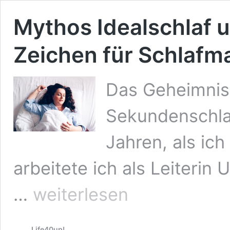
Mythos Idealschlaf u
Zeichen für Schlafm
Das Geheimnis 
Sekundenschlaf
Jahren, als ich
arbeitete ich als Leiteri
Mythos
…
weiterlesen
Idealschlaf
und
8
Life40up!
untrügliche