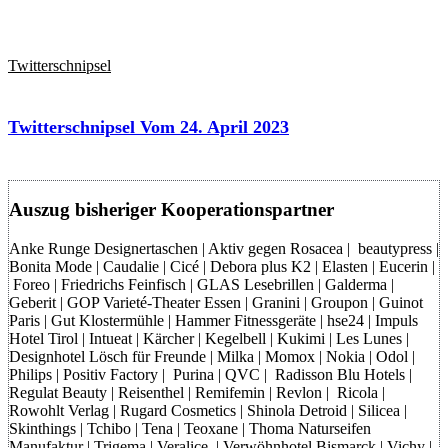
Twitterschnipsel
Twitterschnipsel Vom 24. April 2023
Auszug bisheriger Kooperationspartner
Anke Runge Designertaschen | Aktiv gegen Rosacea | beautypress |
Bonita Mode | Caudalie | Cicé | Debora plus K2 | Elasten | Eucerin |
Foreo | Friedrichs Feinfisch | GLAS Lesebrillen | Galderma |
Geberit | GOP Varieté-Theater Essen | Granini | Groupon | Guinot
Paris | Gut Klostermühle | Hammer Fitnessgeräte | hse24 | Impuls
Hotel Tirol | Intueat | Kärcher | Kegelbell | Kukimi | Les Lunes |
Designhotel Lösch für Freunde | Milka | Momox | Nokia | Odol |
Philips | Positiv Factory | Purina | QVC | Radisson Blu Hotels |
Regulat Beauty | Reisenthel | Remifemin | Revlon | Ricola |
Rowohlt Verlag | Rugard Cosmetics | Shinola Detroid | Silicea |
Skinthings | Tchibo | Tena | Teoxane | Thoma Naturseifen
Manufaktur | Trigema | Veralice | Verwöhnhotel Bismarck | Vichy |