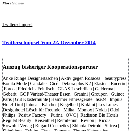
More Stories
Twitterschnipsel
Twitterschnipsel Vom 22. Dezember 2014
Auszug bisheriger Kooperationspartner
Anke Runge Designertaschen | Aktiv gegen Rosacea | beautypress |
Bonita Mode | Caudalie | Cicé | Debora plus K2 | Elasten | Eucerin |
Foreo | Friedrichs Feinfisch | GLAS Lesebrillen | Galderma |
Geberit | GOP Varieté-Theater Essen | Granini | Groupon | Guinot
Paris | Gut Klostermühle | Hammer Fitnessgeräte | hse24 | Impuls
Hotel Tirol | Intueat | Kärcher | Kegelbell | Kukimi | Les Lunes |
Designhotel Lösch für Freunde | Milka | Momox | Nokia | Odol |
Philips | Positiv Factory | Purina | QVC | Radisson Blu Hotels |
Regulat Beauty | Reisenthel | Remifemin | Revlon | Ricola |
Rowohlt Verlag | Rugard Cosmetics | Shinola Detroid | Silicea |
Skinthings | Tchibo | Tena | Teoxane | Thoma Naturseifen