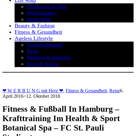
Life 40up
Ernährung & Diät
Wechseljahre
Mom 40up
Beauty & Fashion
Fitness & Gesundheit
Ageless Lifestyle
Twitterschnipsel
Reise
Wohnen & Interieur
Kino & Kultur
❤ W E R B U N G mit Herz ❤
,
Fitness & Gesundheit
,
Reise
6.
April 2016
<12. Oktober 2018
Fitness & Fußball In Hamburg –
Krafttraining Im Health & Sport
Botanical Spa – FC St. Pauli