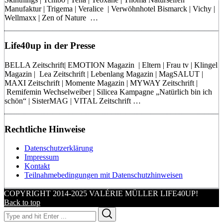
Manufaktur | Trigema | Veralice | Verwöhnhotel Bismarck | Vichy |
Wellmaxx | Zen of Nature …
Life40up in der Presse
BELLA Zeitschrift| EMOTION Magazin | Eltern | Frau tv | Klingel
Magazin | Lea Zeitschrift | Lebenlang Magazin | MagSALUT |
MAXI Zeitschrift | Momente Magazin | MYWAY Zeitschrift |
Remifemin Wechselweiber | Silicea Kampagne „Natürlich bin ich
schön“ | SisterMAG | VITAL Zeitschrift …
Rechtliche Hinweise
Datenschutzerklärung
Impressum
Kontakt
Teilnahmebedingungen mit Datenschutzhinweisen
COPYRIGHT 2014-2025 VALÉRIE MÜLLER LIFE40UP!
Back to top
Search
Search
for: