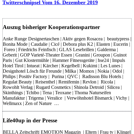
Twitterschnipsel Vom 16. Dezember 2019
Auszug bisheriger Kooperationspartner
Anke Runge Designertaschen | Aktiv gegen Rosacea | beautypress |
Bonita Mode | Caudalie | Cicé | Debora plus K2 | Elasten | Eucerin |
Foreo | Friedrichs Feinfisch | GLAS Lesebrillen | Galderma |
Geberit | GOP Varieté-Theater Essen | Granini | Groupon | Guinot
Paris | Gut Klostermühle | Hammer Fitnessgeräte | hse24 | Impuls
Hotel Tirol | Intueat | Kärcher | Kegelbell | Kukimi | Les Lunes |
Designhotel Lösch für Freunde | Milka | Momox | Nokia | Odol |
Philips | Positiv Factory | Purina | QVC | Radisson Blu Hotels |
Regulat Beauty | Reisenthel | Remifemin | Revlon | Ricola |
Rowohlt Verlag | Rugard Cosmetics | Shinola Detroid | Silicea |
Skinthings | Tchibo | Tena | Teoxane | Thoma Naturseifen
Manufaktur | Trigema | Veralice | Verwöhnhotel Bismarck | Vichy |
Wellmaxx | Zen of Nature …
Life40up in der Presse
BELLA Zeitschrift| EMOTION Magazin | Eltern | Frau tv | Klingel