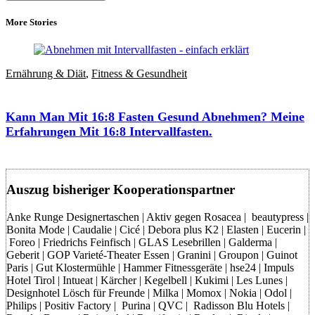
More Stories
Ernährung & Diät
,
Fitness & Gesundheit
Kann Man Mit 16:8 Fasten Gesund Abnehmen? Meine
Erfahrungen Mit 16:8 Intervallfasten.
Auszug bisheriger Kooperationspartner
Anke Runge Designertaschen | Aktiv gegen Rosacea | beautypress |
Bonita Mode | Caudalie | Cicé | Debora plus K2 | Elasten | Eucerin |
Foreo | Friedrichs Feinfisch | GLAS Lesebrillen | Galderma |
Geberit | GOP Varieté-Theater Essen | Granini | Groupon | Guinot
Paris | Gut Klostermühle | Hammer Fitnessgeräte | hse24 | Impuls
Hotel Tirol | Intueat | Kärcher | Kegelbell | Kukimi | Les Lunes |
Designhotel Lösch für Freunde | Milka | Momox | Nokia | Odol |
Philips | Positiv Factory | Purina | QVC | Radisson Blu Hotels |