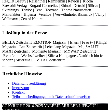
Regulat Beauty | Reisenthel | Remifemin | Revlon | Ricola |
Rowohlt Verlag | Rugard Cosmetics | Shinola Detroid | Silicea |
Skinthings | Tchibo | Tena | Teoxane | Thoma Naturseifen
Manufaktur | Trigema | Veralice | Verwöhnhotel Bismarck | Vichy |
Wellmaxx | Zen of Nature …
Life40up in der Presse
BELLA Zeitschrift| EMOTION Magazin | Eltern | Frau tv | Klingel
Magazin | Lea Zeitschrift | Lebenlang Magazin | MagSALUT |
MAXI Zeitschrift | Momente Magazin | MYWAY Zeitschrift |
Remifemin Wechselweiber | Silicea Kampagne „Natürlich bin ich
schön“ | SisterMAG | VITAL Zeitschrift …
Rechtliche Hinweise
Datenschutzerklärung
Impressum
Kontakt
Teilnahmebedingungen mit Datenschutzhinweisen
COPYRIGHT 2014-2025 VALÉRIE MÜLLER LIFE40UP!