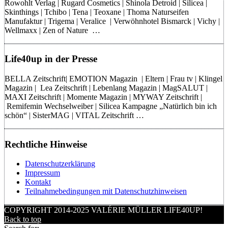
Rowohlt Verlag | Rugard Cosmetics | Shinola Detroid | Silicea |
Skinthings | Tchibo | Tena | Teoxane | Thoma Naturseifen
Manufaktur | Trigema | Veralice | Verwöhnhotel Bismarck | Vichy |
Wellmaxx | Zen of Nature …
Life40up in der Presse
BELLA Zeitschrift| EMOTION Magazin | Eltern | Frau tv | Klingel
Magazin | Lea Zeitschrift | Lebenlang Magazin | MagSALUT |
MAXI Zeitschrift | Momente Magazin | MYWAY Zeitschrift |
Remifemin Wechselweiber | Silicea Kampagne „Natürlich bin ich
schön“ | SisterMAG | VITAL Zeitschrift …
Rechtliche Hinweise
Datenschutzerklärung
Impressum
Kontakt
Teilnahmebedingungen mit Datenschutzhinweisen
COPYRIGHT 2014-2025 VALÉRIE MÜLLER LIFE40UP!
Back to top