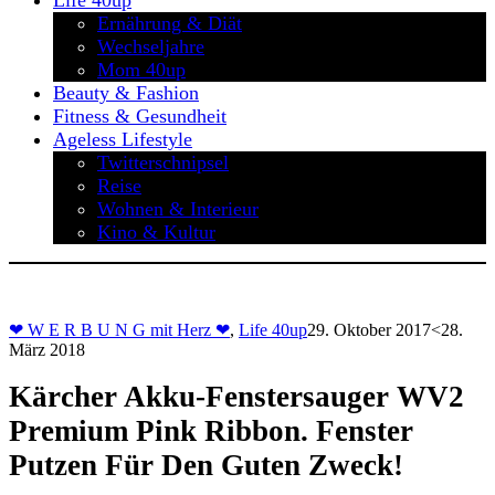
Life 40up
Ernährung & Diät
Wechseljahre
Mom 40up
Beauty & Fashion
Fitness & Gesundheit
Ageless Lifestyle
Twitterschnipsel
Reise
Wohnen & Interieur
Kino & Kultur
❤ W E R B U N G mit Herz ❤
,
Life 40up
29. Oktober 2017
<28.
März 2018
Kärcher Akku-Fenstersauger WV2
Premium Pink Ribbon. Fenster
Putzen Für Den Guten Zweck!