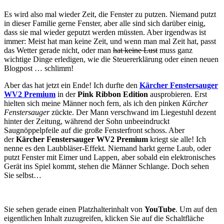
Es wird also mal wieder Zeit, die Fenster zu putzen. Niemand putzt
in dieser Familie gerne Fenster, aber alle sind sich darüber einig,
dass sie mal wieder geputzt werden müssten. Aber irgendwas ist
immer: Meist hat man keine Zeit, und wenn man mal Zeit hat, passt
das Wetter gerade nicht, oder man
hat keine Lust
muss ganz
wichtige Dinge erledigen, wie die Steuererklärung oder einen neuen
Blogpost … schlimm!
Aber das hat jetzt ein Ende! Ich durfte den
Kärcher Fenstersauger
WV2 Premium
in der
Pink Ribbon Edition
ausprobieren. Erst
hielten sich meine Männer noch fern, als ich den pinken
Kärcher
Fenstersauger
zückte. Der Mann verschwand im Liegestuhl dezent
hinter der Zeitung, während der Sohn unbeeindruckt
Saugnöppelpfeile auf die große Fensterfront schoss. Aber
der
Kärcher Fenstersauger WV2 Premium
kriegt sie alle! Ich
nenne es den Laubbläser-Effekt. Niemand harkt gerne Laub, oder
putzt Fenster mit Eimer und Lappen, aber sobald ein elektronisches
Gerät ins Spiel kommt, stehen die Männer Schlange. Doch sehen
Sie selbst…
Sie sehen gerade einen Platzhalterinhalt von
YouTube
. Um auf den
eigentlichen Inhalt zuzugreifen, klicken Sie auf die Schaltfläche