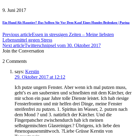
9. Juni 2017
Ein Hund Als Haustier? Das Sollten Sie Vor Dem Kauf Eines Hundes Bedenken | Purina
Previous article
Essen in stressigen Zeiten – Meine liebsten
Lebensmittel gegen Stress
Next article
Twitterschnipsel vom 30. Oktober 2017
Join the Conversation
2 Comments
says:
Kerstin
29. Oktober 2017 at 12:12
Ich putze ungern Fenster. Aber wenn ich mal putzen muss,
geht’s es am saubersten und schnellsten mit dem Kärcher, der
mir schon ein paar Jahre tolle Dienste leistet. Ich hab riesige
Fensterfronten und mir helfen drei Dinge, meine Fenster
streifenfrei zu putzen. 1. Spiritus im Wasser, 2. putzen nach
dem Mond ? und 3. natürlich der Kärcher. Und die
Fingerpatscher zwischendurch hab ich meinen
selbstgemischten Glasreiniger.? Übrigens, ich liebe den
#menopausenmittwoch. ?Liebe Grüsse Kerstin von