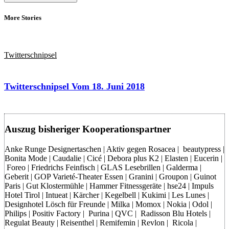
More Stories
Twitterschnipsel
Twitterschnipsel Vom 18. Juni 2018
Auszug bisheriger Kooperationspartner
Anke Runge Designertaschen | Aktiv gegen Rosacea | beautypress |
Bonita Mode | Caudalie | Cicé | Debora plus K2 | Elasten | Eucerin |
Foreo | Friedrichs Feinfisch | GLAS Lesebrillen | Galderma |
Geberit | GOP Varieté-Theater Essen | Granini | Groupon | Guinot
Paris | Gut Klostermühle | Hammer Fitnessgeräte | hse24 | Impuls
Hotel Tirol | Intueat | Kärcher | Kegelbell | Kukimi | Les Lunes |
Designhotel Lösch für Freunde | Milka | Momox | Nokia | Odol |
Philips | Positiv Factory | Purina | QVC | Radisson Blu Hotels |
Regulat Beauty | Reisenthel | Remifemin | Revlon | Ricola |