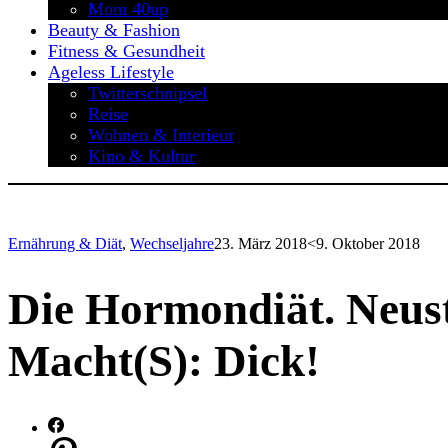
Mom 40up
Beauty & Fashion
Fitness & Gesundheit
Ageless Lifestyle
Twitterschnipsel
Reise
Wohnen & Interieur
Kino & Kultur
Ernährung & Diät
,
Wechseljahre
23. März 2018
<9. Oktober 2018
Die Hormondiät. Neus
Macht(s): Dick!