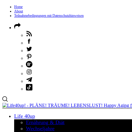
Home
About
Teilnahmebedingungen mit Datenschutzhinweisen
Life 40up
Ernährung & Diät
Wechseljahre