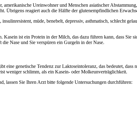
r, amerikanische Ureinwohner und Menschen asiatischer Abstammung, n
icht. Übrigens reagiert auch die Hälfte der glutenempfindlichen Erwac
insulinresistent, müde, benebelt, depressiv, asthmatisch, schlecht gelau
n. Kasein ist ein Protein in der Milch, das dazu führen kann, dass Sie 
ft die Nase und Sie verspüren ein Gurgeln in der Nase.
 gibt eine genetische Tendenz zur Laktoseintoleranz, das bedeutet, da
eist weniger schlimm, als ein Kasein- oder Molkeunverträglichkeit.
nd, lassen Sie Ihren Arzt bitte folgende Untersuchungen durchführen: