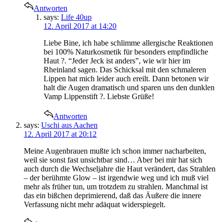
Antworten
says:
Life 40up
12. April 2017 at 14:20
Liebe Bine, ich habe schlimme allergische Reaktionen
bei 100% Naturkosmetik für besonders empfindliche
Haut ?. “Jeder Jeck ist anders”, wie wir hier im
Rheinland sagen. Das Schicksal mit den schmaleren
Lippen hat mich leider auch ereilt. Dann betonen wir
halt die Augen dramatisch und sparen uns den dunklen
Vamp Lippenstift ?. Liebste Grüße!
Antworten
says:
Uschi aus Aachen
12. April 2017 at 20:12
Meine Augenbrauen mußte ich schon immer nacharbeiten,
weil sie sonst fast unsichtbar sind… Aber bei mir hat sich
auch durch die Wechseljahre die Haut verändert, das Strahlen
– der berühmte Glow – ist irgendwie weg und ich muß viel
mehr als früher tun, um trotzdem zu strahlen. Manchmal ist
das ein bißchen deprimierend, daß das Äußere die innere
Verfassung nicht mehr adäquat widerspiegelt.