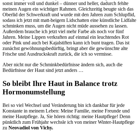
sonst immer voll und dunkel – dünner und heller, dadurch fehlte
meinen Augen ein wichtiger Rahmen. Gleichzeitig beugte sich das
Oberlid der Schwerkraft und wurde mit den Jahren zum Schlupflid,
sodass ich jetzt mit matt-beigem Lidschatten eine künstliche Lidfalte
schminken muss, um die Augen nicht müde aussehen zu lassen.
Außerdem brauche ich jetzt viel mehr Farbe als noch vor fünf
Jahren. Meine Lippen verkraften auf einmal ein leuchtendes Rot
oder Pink und auch bei Kajalstiften kann ich bunt tragen. Das ist
zunächst gewöhnungsbedürftig, bringt aber die gewünschte alte
Frische und Ausdruckskraft zurück, die ich so vermisse.
Aber nicht nur die Schminkbedürfnisse ändern sich, auch die
Bedürfnisse der Haut sind jetzt anders …
So bleibt Ihre Haut in Balance trotz
Hormonumstellung
Bei so viel Wechsel und Veränderung bin ich dankbar für jede
Konstante in meinem Leben: Meine Familie, meine Freunde und
meine Hautpflege. Ja, Sie hören richtig: meine Hautpflege! Denn
pünktlich zum Frühjahr wechsle ich von meiner Winter-Hautpflege
zu
Neovadiol von Vichy.