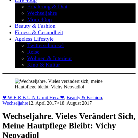
Life 40up
Ernährung & Diät
Wechseljahre
Mom 40up
Beauty & Fashion
Fitness & Gesundheit
Ageless Lifestyle
Twitterschnipsel
Reise
Wohnen & Interieur
Kino & Kultur
❤ W E R B U N G mit Herz ❤
,
Beauty & Fashion
,
Wechseljahre
12. April 2017
<18. August 2017
Wechseljahre. Vieles Verändert Sich,
Meine Hautpflege Bleibt: Vichy
Neovadiol