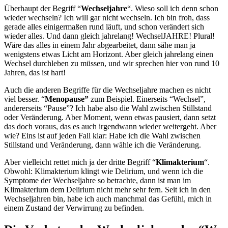
Überhaupt der Begriff “
Wechseljahre
“. Wieso soll ich denn schon
wieder wechseln? Ich will gar nicht wechseln. Ich bin froh, dass
gerade alles einigermaßen rund läuft, und schon verändert sich
wieder alles. Und dann gleich jahrelang! WechselJAHRE! Plural!
Wäre das alles in einem Jahr abgearbeitet, dann sähe man ja
wenigstens etwas Licht am Horizont. Aber gleich jahrelang einen
Wechsel durchleben zu müssen, und wir sprechen hier von rund 10
Jahren, das ist hart!
Auch die anderen Begriffe für die Wechseljahre machen es nicht
viel besser. “
Menopause”
zum Beispiel. Einerseits “Wechsel”,
andererseits “Pause”? Ich habe also die Wahl zwischen Stillstand
oder Veränderung. Aber Moment, wenn etwas pausiert, dann setzt
das doch voraus, das es auch irgendwann wieder weitergeht. Aber
wie? Eins ist auf jeden Fall klar: Habe ich die Wahl zwischen
Stillstand und Veränderung, dann wähle ich die Veränderung.
Aber vielleicht rettet mich ja der dritte Begriff “
Klimakterium
“.
Obwohl: Klimakterium klingt wie Delirium, und wenn ich die
Symptome der Wechseljahre so betrachte, dann ist man im
Klimakterium dem Delirium nicht mehr sehr fern. Seit ich in den
Wechseljahren bin, habe ich auch manchmal das Gefühl, mich in
einem Zustand der Verwirrung zu befinden.