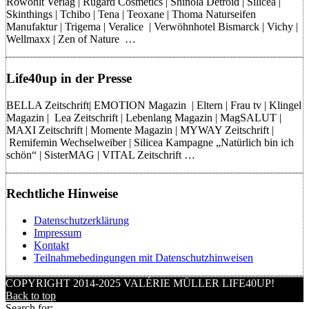
Rowohlt Verlag | Rugard Cosmetics | Shinola Detroid | Silicea |
Skinthings | Tchibo | Tena | Teoxane | Thoma Naturseifen
Manufaktur | Trigema | Veralice | Verwöhnhotel Bismarck | Vichy |
Wellmaxx | Zen of Nature …
Life40up in der Presse
BELLA Zeitschrift| EMOTION Magazin | Eltern | Frau tv | Klingel
Magazin | Lea Zeitschrift | Lebenlang Magazin | MagSALUT |
MAXI Zeitschrift | Momente Magazin | MYWAY Zeitschrift |
Remifemin Wechselweiber | Silicea Kampagne „Natürlich bin ich
schön“ | SisterMAG | VITAL Zeitschrift …
Rechtliche Hinweise
Datenschutzerklärung
Impressum
Kontakt
Teilnahmebedingungen mit Datenschutzhinweisen
COPYRIGHT 2014-2025 VALÉRIE MÜLLER LIFE40UP!
Back to top
Search for: