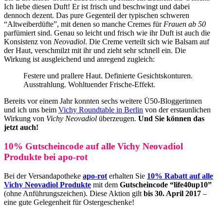
Ich liebe diesen Duft! Er ist frisch und beschwingt und dabei
dennoch dezent. Das pure Gegenteil der typischen schweren
“Altweiberdüfte”, mit denen so manche Cremes für
Frauen ab 50
parfümiert sind. Genau so leicht und frisch wie ihr Duft ist auch die
Konsistenz von
Neovadiol
. Die Creme verteilt sich wie Balsam auf
der Haut, verschmilzt mit ihr und zieht sehr schnell ein. Die
Wirkung ist ausgleichend und anregend zugleich:
Festere und prallere Haut. Definierte Gesichtskonturen.
Ausstrahlung. Wohltuender Frische-Effekt.
Bereits vor einem Jahr konnten sechs weitere Ü50-Bloggerinnen
und ich uns beim
Vichy Roundtable in Berlin
von der erstaunlichen
Wirkung von
Vichy Neovadiol
überzeugen
.
Und Sie können das
jetzt auch!
10% Gutscheincode auf alle Vichy Neovadiol
Produkte bei apo-rot
Bei der Versandapotheke
apo-rot
erhalten Sie
10% Rabatt auf alle
Vichy Neovadiol Produkte
mit dem
Gutscheincode “life40up10”
(ohne Anführungszeichen). Diese Aktion gilt
bis 30. April 2017
–
eine gute Gelegenheit für Ostergeschenke!