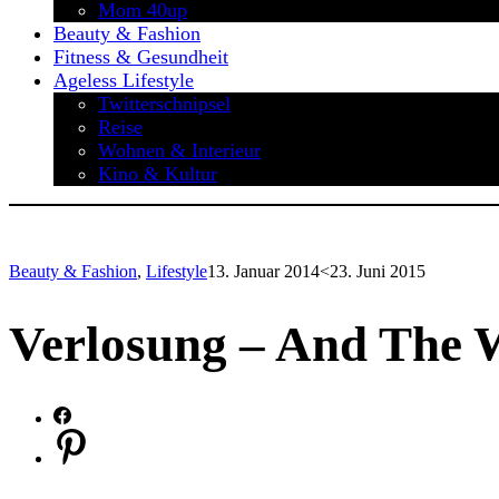
Mom 40up
Beauty & Fashion
Fitness & Gesundheit
Ageless Lifestyle
Twitterschnipsel
Reise
Wohnen & Interieur
Kino & Kultur
Beauty & Fashion
,
Lifestyle
13. Januar 2014
<23. Juni 2015
Verlosung – And The 