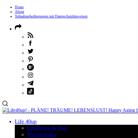
Home
About
Teilnahmebedingungen mit Datenschutzhinweisen
Life 40up
Ernährung & Diät
Wechseljahre