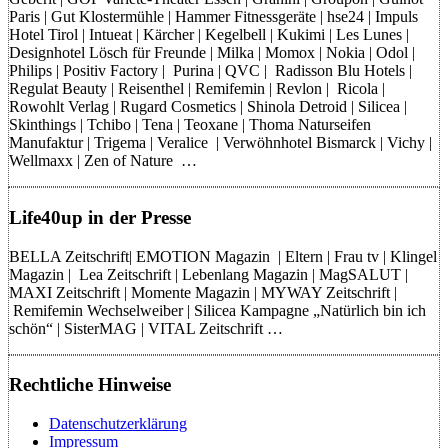
Paris | Gut Klostermühle | Hammer Fitnessgeräte | hse24 | Impuls
Hotel Tirol | Intueat | Kärcher | Kegelbell | Kukimi | Les Lunes |
Designhotel Lösch für Freunde | Milka | Momox | Nokia | Odol |
Philips | Positiv Factory | Purina | QVC | Radisson Blu Hotels |
Regulat Beauty | Reisenthel | Remifemin | Revlon | Ricola |
Rowohlt Verlag | Rugard Cosmetics | Shinola Detroid | Silicea |
Skinthings | Tchibo | Tena | Teoxane | Thoma Naturseifen
Manufaktur | Trigema | Veralice | Verwöhnhotel Bismarck | Vichy |
Wellmaxx | Zen of Nature …
Life40up in der Presse
BELLA Zeitschrift| EMOTION Magazin | Eltern | Frau tv | Klingel
Magazin | Lea Zeitschrift | Lebenlang Magazin | MagSALUT |
MAXI Zeitschrift | Momente Magazin | MYWAY Zeitschrift |
Remifemin Wechselweiber | Silicea Kampagne „Natürlich bin ich
schön“ | SisterMAG | VITAL Zeitschrift …
Rechtliche Hinweise
Datenschutzerklärung
Impressum