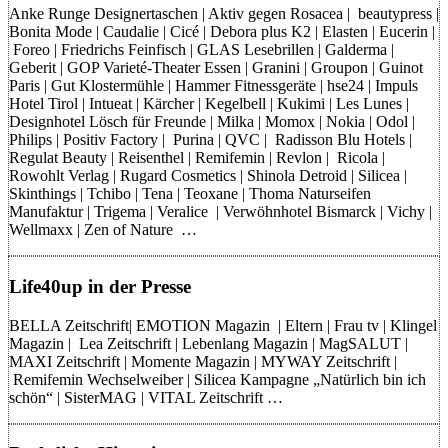
Anke Runge Designertaschen | Aktiv gegen Rosacea | beautypress |
Bonita Mode | Caudalie | Cicé | Debora plus K2 | Elasten | Eucerin |
Foreo | Friedrichs Feinfisch | GLAS Lesebrillen | Galderma |
Geberit | GOP Varieté-Theater Essen | Granini | Groupon | Guinot
Paris | Gut Klostermühle | Hammer Fitnessgeräte | hse24 | Impuls
Hotel Tirol | Intueat | Kärcher | Kegelbell | Kukimi | Les Lunes |
Designhotel Lösch für Freunde | Milka | Momox | Nokia | Odol |
Philips | Positiv Factory | Purina | QVC | Radisson Blu Hotels |
Regulat Beauty | Reisenthel | Remifemin | Revlon | Ricola |
Rowohlt Verlag | Rugard Cosmetics | Shinola Detroid | Silicea |
Skinthings | Tchibo | Tena | Teoxane | Thoma Naturseifen
Manufaktur | Trigema | Veralice | Verwöhnhotel Bismarck | Vichy |
Wellmaxx | Zen of Nature …
Life40up in der Presse
BELLA Zeitschrift| EMOTION Magazin | Eltern | Frau tv | Klingel
Magazin | Lea Zeitschrift | Lebenlang Magazin | MagSALUT |
MAXI Zeitschrift | Momente Magazin | MYWAY Zeitschrift |
Remifemin Wechselweiber | Silicea Kampagne „Natürlich bin ich
schön“ | SisterMAG | VITAL Zeitschrift …