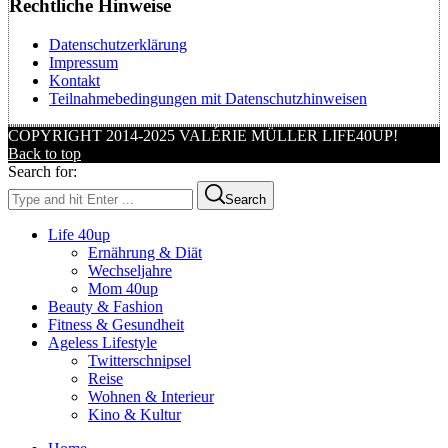
Rechtliche Hinweise
Datenschutzerklärung
Impressum
Kontakt
Teilnahmebedingungen mit Datenschutzhinweisen
COPYRIGHT 2014-2025 VALÉRIE MÜLLER LIFE40UP!
Back to top
Search for:
Search
Life 40up
Ernährung & Diät
Wechseljahre
Mom 40up
Beauty & Fashion
Fitness & Gesundheit
Ageless Lifestyle
Twitterschnipsel
Reise
Wohnen & Interieur
Kino & Kultur