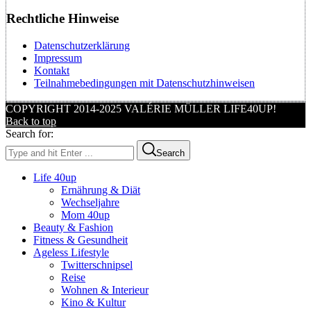
Rechtliche Hinweise
Datenschutzerklärung
Impressum
Kontakt
Teilnahmebedingungen mit Datenschutzhinweisen
COPYRIGHT 2014-2025 VALÉRIE MÜLLER LIFE40UP!
Back to top
Search for:
Search
Life 40up
Ernährung & Diät
Wechseljahre
Mom 40up
Beauty & Fashion
Fitness & Gesundheit
Ageless Lifestyle
Twitterschnipsel
Reise
Wohnen & Interieur
Kino & Kultur