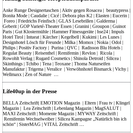
Anke Runge Designertaschen | Aktiv gegen Rosacea | beautypress |
Bonita Mode | Caudalie | Cicé | Debora plus K2 | Elasten | Eucerin |
Foreo | Friedrichs Feinfisch | GLAS Lesebrillen | Galderma |
Geberit | GOP Varieté-Theater Essen | Granini | Groupon | Guinot
Paris | Gut Klostermühle | Hammer Fitnessgeräte | hse24 | Impuls
Hotel Tirol | Intueat | Kärcher | Kegelbell | Kukimi | Les Lunes |
Designhotel Lösch für Freunde | Milka | Momox | Nokia | Odol |
Philips | Positiv Factory | Purina | QVC | Radisson Blu Hotels |
Regulat Beauty | Reisenthel | Remifemin | Revlon | Ricola |
Rowohlt Verlag | Rugard Cosmetics | Shinola Detroid | Silicea |
Skinthings | Tchibo | Tena | Teoxane | Thoma Naturseifen
Manufaktur | Trigema | Veralice | Verwöhnhotel Bismarck | Vichy |
Wellmaxx | Zen of Nature …
Life40up in der Presse
BELLA Zeitschrift| EMOTION Magazin | Eltern | Frau tv | Klingel
Magazin | Lea Zeitschrift | Lebenlang Magazin | MagSALUT |
MAXI Zeitschrift | Momente Magazin | MYWAY Zeitschrift |
Remifemin Wechselweiber | Silicea Kampagne „Natürlich bin ich
schön“ | SisterMAG | VITAL Zeitschrift …