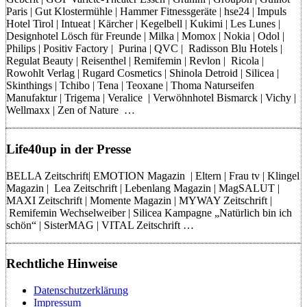
Paris | Gut Klostermühle | Hammer Fitnessgeräte | hse24 | Impuls
Hotel Tirol | Intueat | Kärcher | Kegelbell | Kukimi | Les Lunes |
Designhotel Lösch für Freunde | Milka | Momox | Nokia | Odol |
Philips | Positiv Factory | Purina | QVC | Radisson Blu Hotels |
Regulat Beauty | Reisenthel | Remifemin | Revlon | Ricola |
Rowohlt Verlag | Rugard Cosmetics | Shinola Detroid | Silicea |
Skinthings | Tchibo | Tena | Teoxane | Thoma Naturseifen
Manufaktur | Trigema | Veralice | Verwöhnhotel Bismarck | Vichy |
Wellmaxx | Zen of Nature …
Life40up in der Presse
BELLA Zeitschrift| EMOTION Magazin | Eltern | Frau tv | Klingel
Magazin | Lea Zeitschrift | Lebenlang Magazin | MagSALUT |
MAXI Zeitschrift | Momente Magazin | MYWAY Zeitschrift |
Remifemin Wechselweiber | Silicea Kampagne „Natürlich bin ich
schön“ | SisterMAG | VITAL Zeitschrift …
Rechtliche Hinweise
Datenschutzerklärung
Impressum