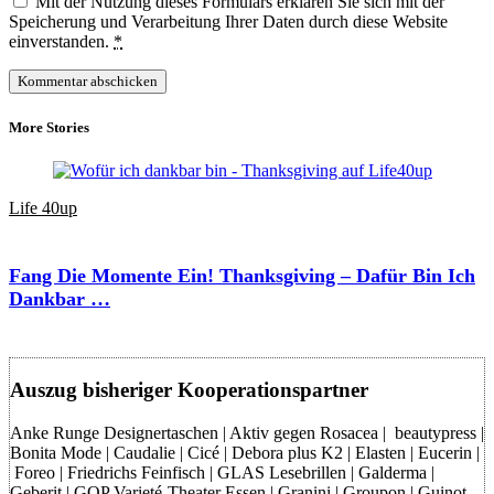
Mit der Nutzung dieses Formulars erklären Sie sich mit der
Speicherung und Verarbeitung Ihrer Daten durch diese Website
einverstanden.
*
More Stories
Life 40up
Fang Die Momente Ein! Thanksgiving – Dafür Bin Ich
Dankbar …
Auszug bisheriger Kooperationspartner
Anke Runge Designertaschen | Aktiv gegen Rosacea | beautypress |
Bonita Mode | Caudalie | Cicé | Debora plus K2 | Elasten | Eucerin |
Foreo | Friedrichs Feinfisch | GLAS Lesebrillen | Galderma |
Geberit | GOP Varieté-Theater Essen | Granini | Groupon | Guinot