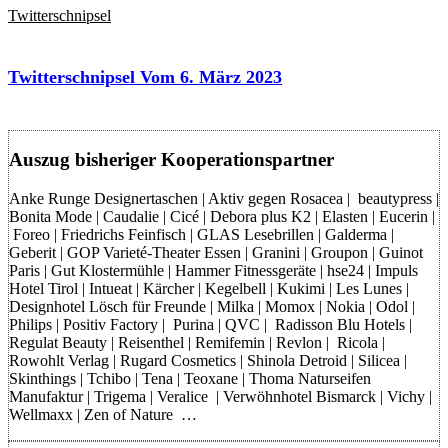
Twitterschnipsel
Twitterschnipsel Vom 6. März 2023
Auszug bisheriger Kooperationspartner
Anke Runge Designertaschen | Aktiv gegen Rosacea | beautypress |
Bonita Mode | Caudalie | Cicé | Debora plus K2 | Elasten | Eucerin |
Foreo | Friedrichs Feinfisch | GLAS Lesebrillen | Galderma |
Geberit | GOP Varieté-Theater Essen | Granini | Groupon | Guinot
Paris | Gut Klostermühle | Hammer Fitnessgeräte | hse24 | Impuls
Hotel Tirol | Intueat | Kärcher | Kegelbell | Kukimi | Les Lunes |
Designhotel Lösch für Freunde | Milka | Momox | Nokia | Odol |
Philips | Positiv Factory | Purina | QVC | Radisson Blu Hotels |
Regulat Beauty | Reisenthel | Remifemin | Revlon | Ricola |
Rowohlt Verlag | Rugard Cosmetics | Shinola Detroid | Silicea |
Skinthings | Tchibo | Tena | Teoxane | Thoma Naturseifen
Manufaktur | Trigema | Veralice | Verwöhnhotel Bismarck | Vichy |
Wellmaxx | Zen of Nature …