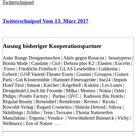
Twitterschnipsel
Twitterschnipsel Vom 13. März 2017
Auszug bisheriger Kooperationspartner
Anke Runge Designertaschen | Aktiv gegen Rosacea | beautypress |
Bonita Mode | Caudalie | Cicé | Debora plus K2 | Elasten | Eucerin |
Foreo | Friedrichs Feinfisch | GLAS Lesebrillen | Galderma |
Geberit | GOP Varieté-Theater Essen | Granini | Groupon | Guinot
Paris | Gut Klostermühle | Hammer Fitnessgeräte | hse24 | Impuls
Hotel Tirol | Intueat | Kärcher | Kegelbell | Kukimi | Les Lunes |
Designhotel Lösch für Freunde | Milka | Momox | Nokia | Odol |
Philips | Positiv Factory | Purina | QVC | Radisson Blu Hotels |
Regulat Beauty | Reisenthel | Remifemin | Revlon | Ricola |
Rowohlt Verlag | Rugard Cosmetics | Shinola Detroid | Silicea |
Skinthings | Tchibo | Tena | Teoxane | Thoma Naturseifen
Manufaktur | Trigema | Veralice | Verwöhnhotel Bismarck | Vichy |
Wellmaxx | Zen of Nature …