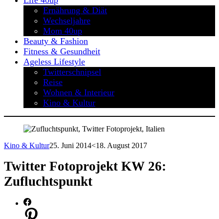
Life 40up
Ernährung & Diät
Wechseljahre
Mom 40up
Beauty & Fashion
Fitness & Gesundheit
Ageless Lifestyle
Twitterschnipsel
Reise
Wohnen & Interieur
Kino & Kultur
Kino & Kultur
25. Juni 2014
<18. August 2017
Twitter Fotoprojekt KW 26:
Zufluchtspunkt