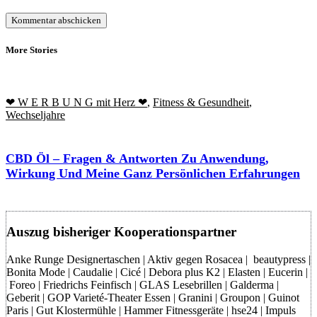
More Stories
❤ W E R B U N G mit Herz ❤
,
Fitness & Gesundheit
,
Wechseljahre
CBD Öl – Fragen & Antworten Zu Anwendung,
Wirkung Und Meine Ganz Persönlichen Erfahrungen
Auszug bisheriger Kooperationspartner
Anke Runge Designertaschen | Aktiv gegen Rosacea | beautypress |
Bonita Mode | Caudalie | Cicé | Debora plus K2 | Elasten | Eucerin |
Foreo | Friedrichs Feinfisch | GLAS Lesebrillen | Galderma |
Geberit | GOP Varieté-Theater Essen | Granini | Groupon | Guinot
Paris | Gut Klostermühle | Hammer Fitnessgeräte | hse24 | Impuls