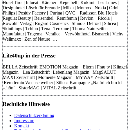
Hotel Tirol | Intueat | Kärcher | Kegelbell | Kukimi | Les Lunes |
Designhotel Lösch für Freunde | Milka | Momox | Nokia | Odol |
Philips | Positiv Factory | Purina | QVC | Radisson Blu Hotels |
Regulat Beauty | Reisenthel | Remifemin | Revlon | Ricola |
Rowohlt Verlag | Rugard Cosmetics | Shinola Detroid | Silicea |
Skinthings | Tchibo | Tena | Teoxane | Thoma Naturseifen
Manufaktur | Trigema | Veralice | Verwöhnhotel Bismarck | Vichy |
Wellmaxx | Zen of Nature …
Life40up in der Presse
BELLA Zeitschrift| EMOTION Magazin | Eltern | Frau tv | Klingel
Magazin | Lea Zeitschrift | Lebenlang Magazin | MagSALUT |
MAXI Zeitschrift | Momente Magazin | MYWAY Zeitschrift |
Remifemin Wechselweiber | Silicea Kampagne „Natürlich bin ich
schön“ | SisterMAG | VITAL Zeitschrift …
Rechtliche Hinweise
Datenschutzerklärung
Impressum
Kontakt