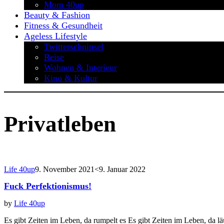
Mom 40up
Beauty & Fashion
Fitness & Gesundheit
Ageless Lifestyle
Twitterschnipsel
Reise
Wohnen & Interieur
Kino & Kultur
Privatleben
Life 40up
9. November 2021
<9. Januar 2022
Fuck Perfektionismus!
by
Life 40up
Es gibt Zeiten im Leben, da rumpelt es Es gibt Zeiten im Leben, da lä