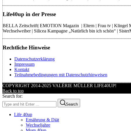
Life40up in der Presse
BELLA Zeitschrift| EMOTION Magazin | Eltern | Frau tv | Klingel
Wechselweiber | Silicea Kampagne „Natürlich bin ich schön“ | Sist
Rechtliche Hinweise
Datenschutzerklärung
Impressum
Kontakt
Teilnahmebedingungen mit Datenschutzhinweisen
COPYRIGHT 2014-2025 VALÉRIE MÜLLER LIFE40UP!
Back to top
Search for:
Search
Life 40up
Ernährung & Diät
Wechseljahre
Mom 40up