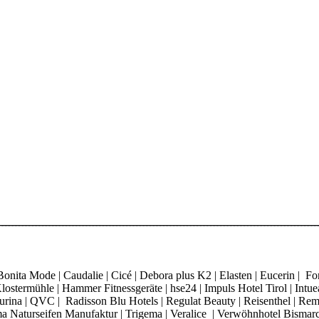
ita Mode | Caudalie | Cicé | Debora plus K2 | Elasten | Eucerin | Fore
ostermühle | Hammer Fitnessgeräte | hse24 | Impuls Hotel Tirol | Intue
 Purina | QVC | Radisson Blu Hotels | Regulat Beauty | Reisenthel | Re
Thoma Naturseifen Manufaktur | Trigema | Veralice | Verwöhnhotel Bisma