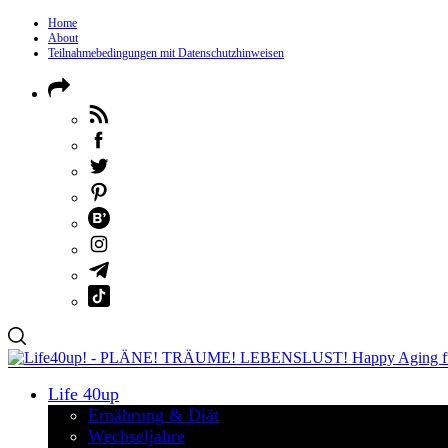
Home
About
Teilnahmebedingungen mit Datenschutzhinweisen
Life 40up
Ernährung & Diät
Wechseljahre