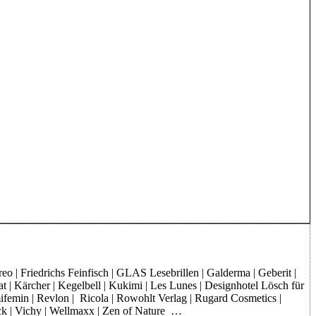
o | Friedrichs Feinfisch | GLAS Lesebrillen | Galderma | Geberit |
at | Kärcher | Kegelbell | Kukimi | Les Lunes | Designhotel Lösch für
mifemin | Revlon | Ricola | Rowohlt Verlag | Rugard Cosmetics |
rck | Vichy | Wellmaxx | Zen of Nature …