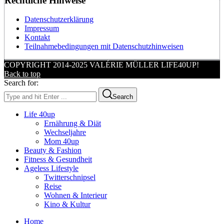
Rechtliche Hinweise
Datenschutzerklärung
Impressum
Kontakt
Teilnahmebedingungen mit Datenschutzhinweisen
COPYRIGHT 2014-2025 VALÉRIE MÜLLER LIFE40UP!
Back to top
Search for:
Search
Life 40up
Ernährung & Diät
Wechseljahre
Mom 40up
Beauty & Fashion
Fitness & Gesundheit
Ageless Lifestyle
Twitterschnipsel
Reise
Wohnen & Interieur
Kino & Kultur
Home