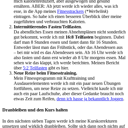
mich kalorienreduziert, aber ausgewogen und gesund
ernähren. ABER: Ab jetzt werde ich wieder alles, was ich
esse, in die App meines
Fitnesstrackers
(*
Werbelink
)
eintragen. So habe ich einen besseren Überblick über meine
zugeführten und verbrauchten Kalorien.
Intermittierendes Fasten/Teilfasten
.
Da abendliches Essen meinen Abnehmplänen nicht sonderlich
gut bekommt, werde ich mit
16:8 Teilfasten
beginnen. Dabei
darf man 8 Stunden essen und fastet dann für 16 Stunden.
Entweder lässt man das Frühstück, oder das Abendessen aus
– bei mir wird es das Abendessen sein. Ab 16 Uhr werde ich
also fasten und dann erst wieder ab 8 Uhr morgens essen. Mal
sehen wie das klappt, ich werde berichten. Meinen Bericht
über
5:2 Teilfasten
gibt es hier.
Neue Reize beim Fitnesstraining.
Mein Fitnessprogramm mit Krafttraining und
Ausdauerelementen werde ich mit ein paar neuen Übungen
fortführen, um neue Reize zu setzen. Vielleicht kaufe ich mir
auch ein paar Laufschuhe, aber dieser Gedanke braucht noch
etwas Zeit zum Reifen,
denn ich hasse ja bekanntlich Joggen
.
Dranbleiben und den Kurs halten
In den nächsten sieben Tagen werde ich meine Kurskorrekturen
umsetzen und wirklich dranbleiben. Sollte sich dann noch nichts auf