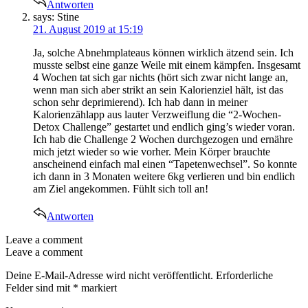
Antworten
says:
Stine
21. August 2019 at 15:19
Ja, solche Abnehmplateaus können wirklich ätzend sein. Ich
musste selbst eine ganze Weile mit einem kämpfen. Insgesamt
4 Wochen tat sich gar nichts (hört sich zwar nicht lange an,
wenn man sich aber strikt an sein Kalorienziel hält, ist das
schon sehr deprimierend). Ich hab dann in meiner
Kalorienzählapp aus lauter Verzweiflung die “2-Wochen-
Detox Challenge” gestartet und endlich ging’s wieder voran.
Ich hab die Challenge 2 Wochen durchgezogen und ernähre
mich jetzt wieder so wie vorher. Mein Körper brauchte
anscheinend einfach mal einen “Tapetenwechsel”. So konnte
ich dann in 3 Monaten weitere 6kg verlieren und bin endlich
am Ziel angekommen. Fühlt sich toll an!
Antworten
Leave a comment
Leave a comment
Deine E-Mail-Adresse wird nicht veröffentlicht.
Erforderliche
Felder sind mit
*
markiert