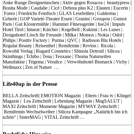
Anke Runge Designertaschen | Aktiv gegen Rosacea | beautypress |
Bonita Mode | Caudalie | Cicé | Debora plus K2 | Elasten | Eucerin |
Foreo | Friedrichs Feinfisch | GLAS Lesebrillen | Galderma |
Geberit | GOP Varieté-Theater Essen | Granini | Groupon | Guinot
Paris | Gut Klostermühle | Hammer Fitnessgeräte | hse24 | Impuls
Hotel Tirol | Intueat | Kärcher | Kegelbell | Kukimi | Les Lunes |
Designhotel Lösch für Freunde | Milka | Momox | Nokia | Odol |
Philips | Positiv Factory | Purina | QVC | Radisson Blu Hotels |
Regulat Beauty | Reisenthel | Remifemin | Revlon | Ricola |
Rowohlt Verlag | Rugard Cosmetics | Shinola Detroid | Silicea |
Skinthings | Tchibo | Tena | Teoxane | Thoma Naturseifen
Manufaktur | Trigema | Veralice | Verwöhnhotel Bismarck | Vichy |
Wellmaxx | Zen of Nature …
Life40up in der Presse
BELLA Zeitschrift| EMOTION Magazin | Eltern | Frau tv | Klingel
Magazin | Lea Zeitschrift | Lebenlang Magazin | MagSALUT |
MAXI Zeitschrift | Momente Magazin | MYWAY Zeitschrift |
Remifemin Wechselweiber | Silicea Kampagne „Natürlich bin ich
schön“ | SisterMAG | VITAL Zeitschrift …