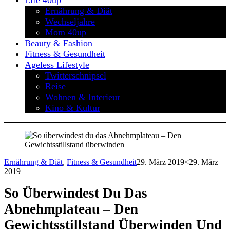
Life 40up
Ernährung & Diät
Wechseljahre
Mom 40up
Beauty & Fashion
Fitness & Gesundheit
Ageless Lifestyle
Twitterschnipsel
Reise
Wohnen & Interieur
Kino & Kultur
Ernährung & Diät
,
Fitness & Gesundheit
29. März 2019
<29. März
2019
So Überwindest Du Das
Abnehmplateau – Den
Gewichtsstillstand Überwinden Und