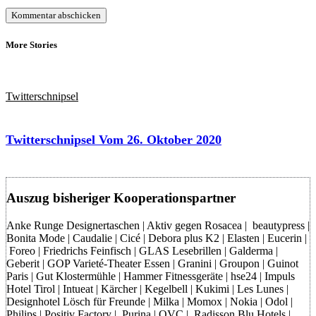
More Stories
Twitterschnipsel
Twitterschnipsel Vom 26. Oktober 2020
Auszug bisheriger Kooperationspartner
Anke Runge Designertaschen | Aktiv gegen Rosacea | beautypress |
Bonita Mode | Caudalie | Cicé | Debora plus K2 | Elasten | Eucerin |
Foreo | Friedrichs Feinfisch | GLAS Lesebrillen | Galderma |
Geberit | GOP Varieté-Theater Essen | Granini | Groupon | Guinot
Paris | Gut Klostermühle | Hammer Fitnessgeräte | hse24 | Impuls
Hotel Tirol | Intueat | Kärcher | Kegelbell | Kukimi | Les Lunes |
Designhotel Lösch für Freunde | Milka | Momox | Nokia | Odol |
Philips | Positiv Factory | Purina | QVC | Radisson Blu Hotels |