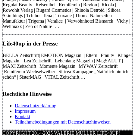
Regulat Beauty | Reisenthel | Remifemin | Revlon | Ricola |
Rowohlt Verlag | Rugard Cosmetics | Shinola Detroid | Silicea |
Skinthings | Tchibo | Tena | Teoxane | Thoma Naturseifen
Manufaktur | Trigema | Veralice | Verwöhnhotel Bismarck | Vichy |
Wellmaxx | Zen of Nature …
Life40up in der Presse
BELLA Zeitschrift| EMOTION Magazin | Eltern | Frau tv | Klingel
Magazin | Lea Zeitschrift | Lebenlang Magazin | MagSALUT |
MAXI Zeitschrift | Momente Magazin | MYWAY Zeitschrift |
Remifemin Wechselweiber | Silicea Kampagne „Natürlich bin ich
schön“ | SisterMAG | VITAL Zeitschrift …
Rechtliche Hinweise
Datenschutzerklärung
Impressum
Kontakt
Teilnahmebedingungen mit Datenschutzhinweisen
COPYRIGHT 2014-2025 VALÉRIE MÜLLER LIFE40UP!