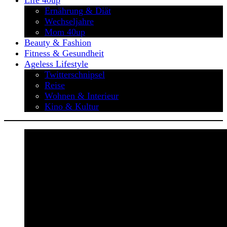
Life 40up
Ernährung & Diät
Wechseljahre
Mom 40up
Beauty & Fashion
Fitness & Gesundheit
Ageless Lifestyle
Twitterschnipsel
Reise
Wohnen & Interieur
Kino & Kultur