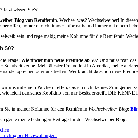
 Jetzt wissen Sie’s!
weiber-Blog von Remifemin
. Wechsel was? Wechselweiber! In diesem
mmer offen, immer ehrlich, immer informativ und immer mit einem lieb
selweib sein und regelmäßig meine Kolumne für die Remifemin Wechse
ab 50?
die Frage:
Wie findet man neue Freunde ab 50?
Und muss man das üb
r Schulzeit kenne. Mein ältester Freund lebt in Amerika, meine andere
einander sprechen oder uns treffen. Wer braucht da schon neue Freund
 wir uns mit einem Pärchen treffen, das ich nicht kenne. Zum gemein
hen, wie leicht panisches Kopfkino von mir Besitz ergreift. DIE 
esen Sie in meiner Kolumne für den Remifemin
Wechselweiber Blog
:
Bli
ch gerne meine bisherigen Beiträge für den Wechselweiber Blog:
uchen!
ch richtig bei Hitzewallungen.