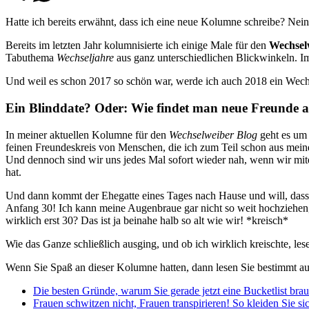
Hatte ich bereits erwähnt, dass ich eine neue Kolumne schreibe? Nein?
Bereits im letzten Jahr kolumnisierte ich einige Male für den
Wechsel
Tabuthema
Wechseljahre
aus ganz unterschiedlichen Blickwinkeln. I
Und weil es schon 2017 so schön war, werde ich auch 2018 ein Wech
Ein Blinddate? Oder: Wie findet man neue Freunde 
In meiner aktuellen Kolumne für den
Wechselweiber Blog
geht es um 
feinen Freundeskreis von Menschen, die ich zum Teil schon aus meine
Und dennoch sind wir uns jedes Mal sofort wieder nah, wenn wir mit
hat.
Und dann kommt der Ehegatte eines Tages nach Hause und will, dass
Anfang 30! Ich kann meine Augenbraue gar nicht so weit hochzie
wirklich erst 30? Das ist ja beinahe halb so alt wie wir! *kreisch*
Wie das Ganze schließlich ausging, und ob ich wirklich kreischte, l
Wenn Sie Spaß an dieser Kolumne hatten, dann lesen Sie bestimmt au
Die besten Gründe, warum Sie gerade jetzt eine Bucketlist bra
Frauen schwitzen nicht, Frauen transpirieren! So kleiden Sie si