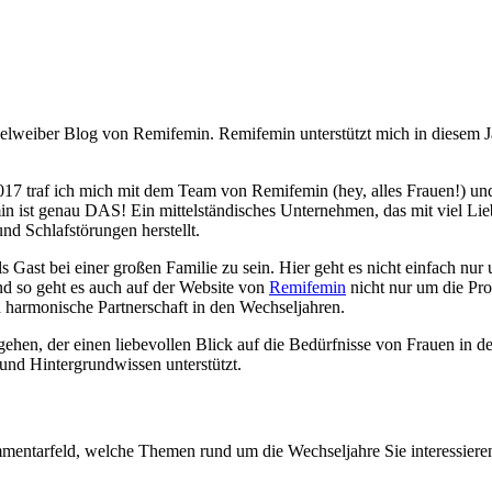
elweiber Blog von Remifemin. Remifemin unterstützt mich in diesem J
2017 traf ich mich mit dem Team von Remifemin (hey, alles Frauen!) un
in ist genau DAS! Ein mittelständisches Unternehmen, das mit viel Li
d Schlaf­­stör­ungen herstellt.
ls Gast bei einer großen Familie zu sein. Hier geht es nicht einfach nur
 so geht es auch auf der Website von
Remifemin
nicht nur um die Pr
und harmon­ische Partner­schaft in den Wechseljahren.
gehen, der einen liebevollen Blick auf die Bedürfnisse von Frauen in 
und Hintergrundwissen unterstützt.
…
mentarfeld, welche Themen rund um die Wechseljahre Sie interessiere