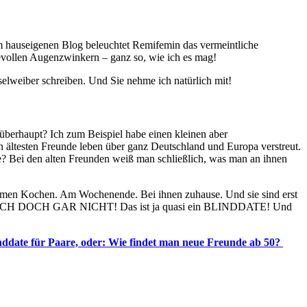
 hauseigenen Blog beleuchtet Remifemin das vermeintliche
evollen Augenzwinkern – ganz so, wie ich es mag!
lweiber schreiben. Und Sie nehme ich natürlich mit!
erhaupt? Ich zum Beispiel habe einen kleinen aber
n ältesten Freunde leben über ganz Deutschland und Europa verstreut.
e? Bei den alten Freunden weiß man schließlich, was man an ihnen
samen Kochen. Am Wochenende. Bei ihnen zuhause. Und sie sind erst
KENNE ICH DOCH GAR NICHT! Das ist ja quasi ein BLINDDATE! Und
nddate für Paare, oder: Wie findet man neue Freunde ab 50?