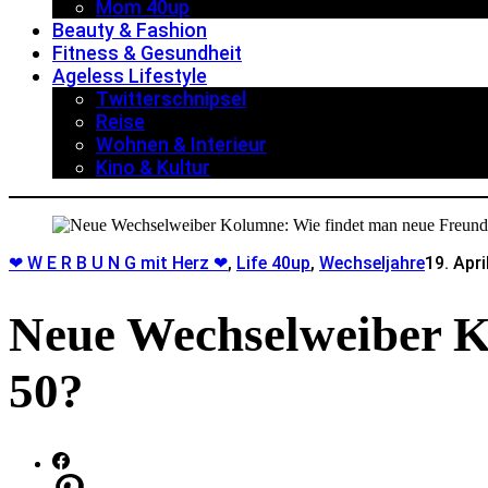
Mom 40up
Beauty & Fashion
Fitness & Gesundheit
Ageless Lifestyle
Twitterschnipsel
Reise
Wohnen & Interieur
Kino & Kultur
❤ W E R B U N G mit Herz ❤
,
Life 40up
,
Wechseljahre
19. Apri
Neue Wechselweiber K
50?