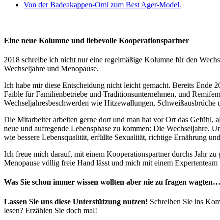
Von der Badeakappen-Omi zum Best Ager-Model.
Eine neue Kolumne und liebevolle Kooperationspartner
2018 schreibe ich nicht nur eine regelmäßige Kolumne für den Wechs
Wechseljahre und Menopause.
Ich habe mir diese Entscheidung nicht leicht gemacht. Bereits Ende 
Faible für Familienbetriebe und Traditionsunternehmen, und Remifem
Wechseljahresbesch­­werden wie Hitze­­wall­­ungen, Schweiß­­aus­­brüche un
Die Mitarbeiter arbeiten gerne dort und man hat vor Ort das Gefühl, a
neue und aufregende Lebensphase zu kommen: Die Wechseljahre. Und
wie bessere Lebens­qualität, er­füllte Sex­ualität, richti­ge Ernähr­ung 
Ich freue mich darauf, mit einem Kooperationspartner durchs Jahr zu 
Menopause völlig freie Hand lässt und mich mit einem Expertenteam 
Was Sie schon immer wissen wollten aber nie zu fragen wagten
Lassen Sie uns diese Unterstützung nutzen!
Schreiben Sie ins Kom
lesen? Erzählen Sie doch mal!