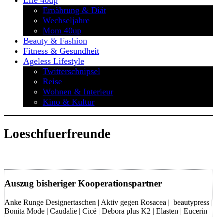
Life 40up
Ernährung & Diät
Wechseljahre
Mom 40up
Beauty & Fashion
Fitness & Gesundheit
Ageless Lifestyle
Twitterschnipsel
Reise
Wohnen & Interieur
Kino & Kultur
Loeschfuerfreunde
Auszug bisheriger Kooperationspartner
Anke Runge Designertaschen | Aktiv gegen Rosacea | beautypress |
Bonita Mode | Caudalie | Cicé | Debora plus K2 | Elasten | Eucerin |