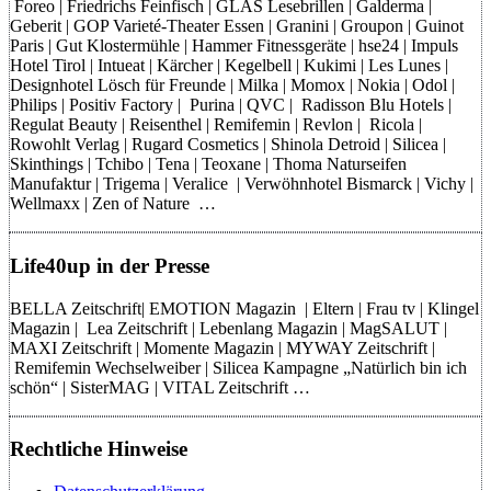
Foreo | Friedrichs Feinfisch | GLAS Lesebrillen | Galderma |
Geberit | GOP Varieté-Theater Essen | Granini | Groupon | Guinot
Paris | Gut Klostermühle | Hammer Fitnessgeräte | hse24 | Impuls
Hotel Tirol | Intueat | Kärcher | Kegelbell | Kukimi | Les Lunes |
Designhotel Lösch für Freunde | Milka | Momox | Nokia | Odol |
Philips | Positiv Factory | Purina | QVC | Radisson Blu Hotels |
Regulat Beauty | Reisenthel | Remifemin | Revlon | Ricola |
Rowohlt Verlag | Rugard Cosmetics | Shinola Detroid | Silicea |
Skinthings | Tchibo | Tena | Teoxane | Thoma Naturseifen
Manufaktur | Trigema | Veralice | Verwöhnhotel Bismarck | Vichy |
Wellmaxx | Zen of Nature …
Life40up in der Presse
BELLA Zeitschrift| EMOTION Magazin | Eltern | Frau tv | Klingel
Magazin | Lea Zeitschrift | Lebenlang Magazin | MagSALUT |
MAXI Zeitschrift | Momente Magazin | MYWAY Zeitschrift |
Remifemin Wechselweiber | Silicea Kampagne „Natürlich bin ich
schön“ | SisterMAG | VITAL Zeitschrift …
Rechtliche Hinweise