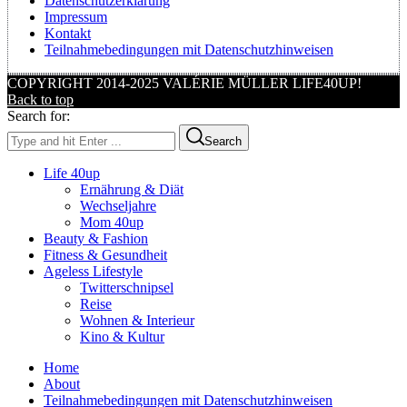
Datenschutzerklärung
Impressum
Kontakt
Teilnahmebedingungen mit Datenschutzhinweisen
COPYRIGHT 2014-2025 VALÉRIE MÜLLER LIFE40UP!
Back to top
Search for:
Search
Life 40up
Ernährung & Diät
Wechseljahre
Mom 40up
Beauty & Fashion
Fitness & Gesundheit
Ageless Lifestyle
Twitterschnipsel
Reise
Wohnen & Interieur
Kino & Kultur
Home
About
Teilnahmebedingungen mit Datenschutzhinweisen