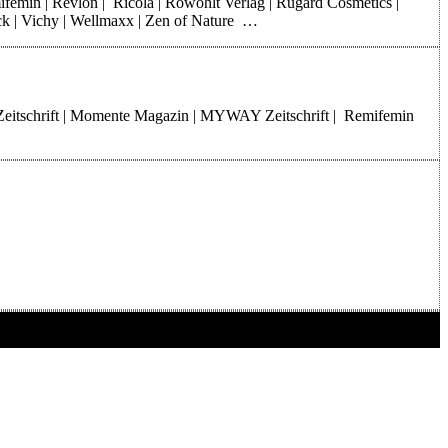
mifemin | Revlon | Ricola | Rowohlt Verlag | Rugard Cosmetics |
rck | Vichy | Wellmaxx | Zen of Nature …
Zeitschrift | Momente Magazin | MYWAY Zeitschrift | Remifemin