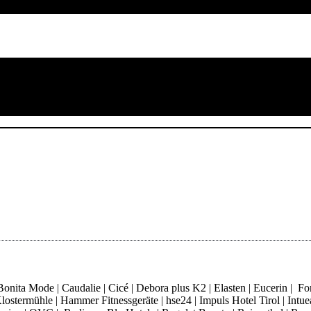
ita Mode | Caudalie | Cicé | Debora plus K2 | Elasten | Eucerin | Fore
ostermühle | Hammer Fitnessgeräte | hse24 | Impuls Hotel Tirol | Intue