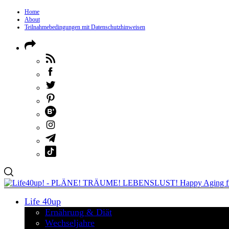
Home
About
Teilnahmebedingungen mit Datenschutzhinweisen
Life 40up
Ernährung & Diät
Wechseljahre