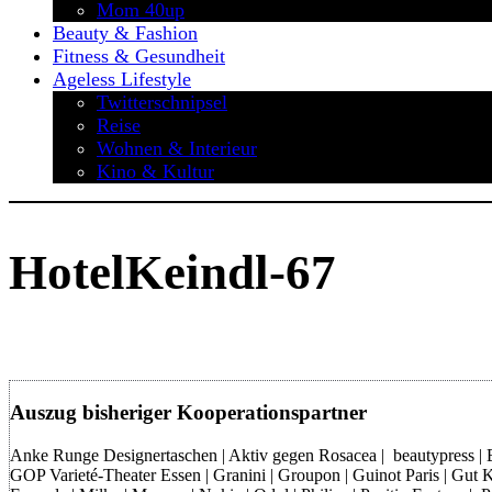
Mom 40up
Beauty & Fashion
Fitness & Gesundheit
Ageless Lifestyle
Twitterschnipsel
Reise
Wohnen & Interieur
Kino & Kultur
HotelKeindl-67
Auszug bisheriger Kooperationspartner
Anke Runge Designertaschen | Aktiv gegen Rosacea | beautypress | Bon
GOP Varieté-Theater Essen | Granini | Groupon | Guinot Paris | Gut Kl