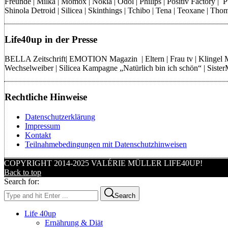
Freunde | Milka | Momox | Nokia | Odol | Philips | Positiv Factory |
Shinola Detroid | Silicea | Skinthings | Tchibo | Tena | Teoxane | 
Life40up in der Presse
BELLA Zeitschrift| EMOTION Magazin | Eltern | Frau tv | Klingel
Wechselweiber | Silicea Kampagne „Natürlich bin ich schön“ | Sist
Rechtliche Hinweise
Datenschutzerklärung
Impressum
Kontakt
Teilnahmebedingungen mit Datenschutzhinweisen
COPYRIGHT 2014-2025 VALÉRIE MÜLLER LIFE40UP!
Back to top
Search for:
Search
Life 40up
Ernährung & Diät