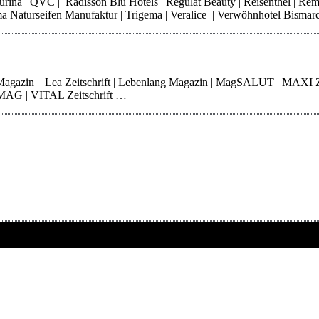
 Purina | QVC | Radisson Blu Hotels | Regulat Beauty | Reisenthel | Re
Thoma Naturseifen Manufaktur | Trigema | Veralice | Verwöhnhotel Bisma
 Magazin | Lea Zeitschrift | Lebenlang Magazin | MagSALUT | MAXI 
erMAG | VITAL Zeitschrift …