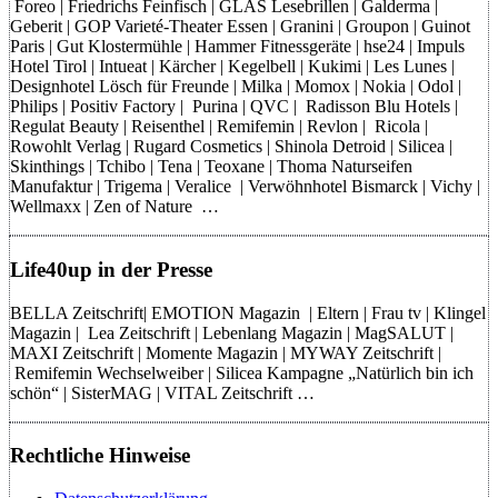
Foreo | Friedrichs Feinfisch | GLAS Lesebrillen | Galderma |
Geberit | GOP Varieté-Theater Essen | Granini | Groupon | Guinot
Paris | Gut Klostermühle | Hammer Fitnessgeräte | hse24 | Impuls
Hotel Tirol | Intueat | Kärcher | Kegelbell | Kukimi | Les Lunes |
Designhotel Lösch für Freunde | Milka | Momox | Nokia | Odol |
Philips | Positiv Factory | Purina | QVC | Radisson Blu Hotels |
Regulat Beauty | Reisenthel | Remifemin | Revlon | Ricola |
Rowohlt Verlag | Rugard Cosmetics | Shinola Detroid | Silicea |
Skinthings | Tchibo | Tena | Teoxane | Thoma Naturseifen
Manufaktur | Trigema | Veralice | Verwöhnhotel Bismarck | Vichy |
Wellmaxx | Zen of Nature …
Life40up in der Presse
BELLA Zeitschrift| EMOTION Magazin | Eltern | Frau tv | Klingel
Magazin | Lea Zeitschrift | Lebenlang Magazin | MagSALUT |
MAXI Zeitschrift | Momente Magazin | MYWAY Zeitschrift |
Remifemin Wechselweiber | Silicea Kampagne „Natürlich bin ich
schön“ | SisterMAG | VITAL Zeitschrift …
Rechtliche Hinweise