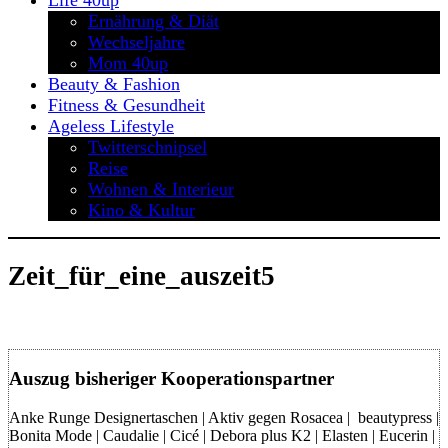
Life 40up
Ernährung & Diät
Wechseljahre
Mom 40up
Beauty & Fashion
Fitness & Gesundheit
Ageless Lifestyle
Twitterschnipsel
Reise
Wohnen & Interieur
Kino & Kultur
Zeit_für_eine_auszeit5
Auszug bisheriger Kooperationspartner
Anke Runge Designertaschen | Aktiv gegen Rosacea | beautypress |
Bonita Mode | Caudalie | Cicé | Debora plus K2 | Elasten | Eucerin |