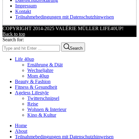
Datenschutzerklärung
Impressum
Kontakt
Teilnahmebedingungen mit Datenschutzhinweisen
COPYRIGHT 2014-2025 VALÉRIE MÜLLER LIFE40UP!
Back to top
Search for:
Search
Life 40up
Ernährung & Diät
Wechseljahre
Mom 40up
Beauty & Fashion
Fitness & Gesundheit
Ageless Lifestyle
Twitterschnipsel
Reise
Wohnen & Interieur
Kino & Kultur
Home
About
Teilnahmebedingungen mit Datenschutzhinweisen