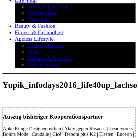
Life 40up
Ernährung & Diät
Wechseljahre
Mom 40up
Beauty & Fashion
Fitness & Gesundheit
Ageless Lifestyle
Twitterschnipsel
Reise
Wohnen & Interieur
Kino & Kultur
Yupik_infodays2016_life40up_lachs
Auszug bisheriger Kooperationspartner
Anke Runge Designertaschen | Aktiv gegen Rosacea | beautypress |
Bonita Mode | Caudalie | Cicé | Debora plus K2 | Elasten | Eucerin |