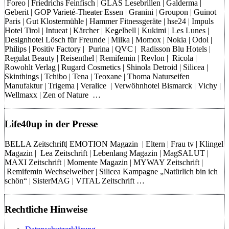
Foreo | Friedrichs Feinfisch | GLAS Lesebrillen | Galderma |
Geberit | GOP Varieté-Theater Essen | Granini | Groupon | Guinot
Paris | Gut Klostermühle | Hammer Fitnessgeräte | hse24 | Impuls
Hotel Tirol | Intueat | Kärcher | Kegelbell | Kukimi | Les Lunes |
Designhotel Lösch für Freunde | Milka | Momox | Nokia | Odol |
Philips | Positiv Factory | Purina | QVC | Radisson Blu Hotels |
Regulat Beauty | Reisenthel | Remifemin | Revlon | Ricola |
Rowohlt Verlag | Rugard Cosmetics | Shinola Detroid | Silicea |
Skinthings | Tchibo | Tena | Teoxane | Thoma Naturseifen
Manufaktur | Trigema | Veralice | Verwöhnhotel Bismarck | Vichy |
Wellmaxx | Zen of Nature …
Life40up in der Presse
BELLA Zeitschrift| EMOTION Magazin | Eltern | Frau tv | Klingel
Magazin | Lea Zeitschrift | Lebenlang Magazin | MagSALUT |
MAXI Zeitschrift | Momente Magazin | MYWAY Zeitschrift |
Remifemin Wechselweiber | Silicea Kampagne „Natürlich bin ich
schön“ | SisterMAG | VITAL Zeitschrift …
Rechtliche Hinweise