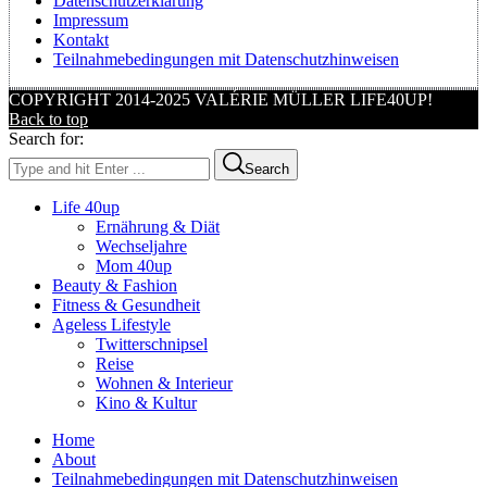
Datenschutzerklärung
Impressum
Kontakt
Teilnahmebedingungen mit Datenschutzhinweisen
COPYRIGHT 2014-2025 VALÉRIE MÜLLER LIFE40UP!
Back to top
Search for:
Search
Life 40up
Ernährung & Diät
Wechseljahre
Mom 40up
Beauty & Fashion
Fitness & Gesundheit
Ageless Lifestyle
Twitterschnipsel
Reise
Wohnen & Interieur
Kino & Kultur
Home
About
Teilnahmebedingungen mit Datenschutzhinweisen