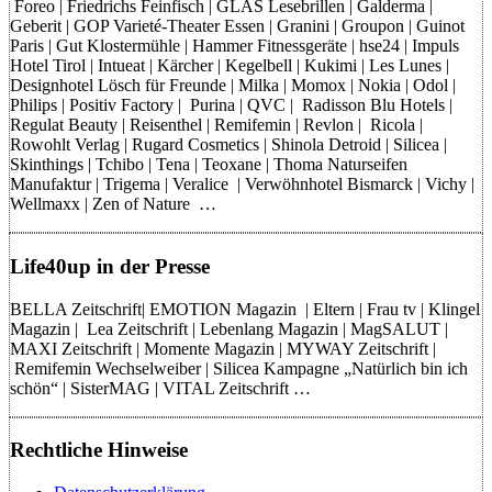
Foreo | Friedrichs Feinfisch | GLAS Lesebrillen | Galderma |
Geberit | GOP Varieté-Theater Essen | Granini | Groupon | Guinot
Paris | Gut Klostermühle | Hammer Fitnessgeräte | hse24 | Impuls
Hotel Tirol | Intueat | Kärcher | Kegelbell | Kukimi | Les Lunes |
Designhotel Lösch für Freunde | Milka | Momox | Nokia | Odol |
Philips | Positiv Factory | Purina | QVC | Radisson Blu Hotels |
Regulat Beauty | Reisenthel | Remifemin | Revlon | Ricola |
Rowohlt Verlag | Rugard Cosmetics | Shinola Detroid | Silicea |
Skinthings | Tchibo | Tena | Teoxane | Thoma Naturseifen
Manufaktur | Trigema | Veralice | Verwöhnhotel Bismarck | Vichy |
Wellmaxx | Zen of Nature …
Life40up in der Presse
BELLA Zeitschrift| EMOTION Magazin | Eltern | Frau tv | Klingel
Magazin | Lea Zeitschrift | Lebenlang Magazin | MagSALUT |
MAXI Zeitschrift | Momente Magazin | MYWAY Zeitschrift |
Remifemin Wechselweiber | Silicea Kampagne „Natürlich bin ich
schön“ | SisterMAG | VITAL Zeitschrift …
Rechtliche Hinweise