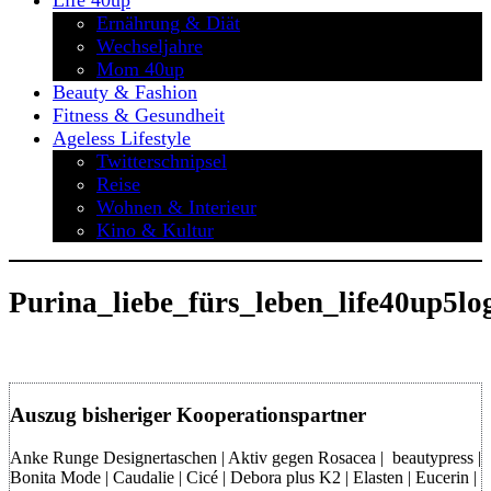
Life 40up
Ernährung & Diät
Wechseljahre
Mom 40up
Beauty & Fashion
Fitness & Gesundheit
Ageless Lifestyle
Twitterschnipsel
Reise
Wohnen & Interieur
Kino & Kultur
Purina_liebe_fürs_leben_life40up5lo
Auszug bisheriger Kooperationspartner
Anke Runge Designertaschen | Aktiv gegen Rosacea | beautypress |
Bonita Mode | Caudalie | Cicé | Debora plus K2 | Elasten | Eucerin |