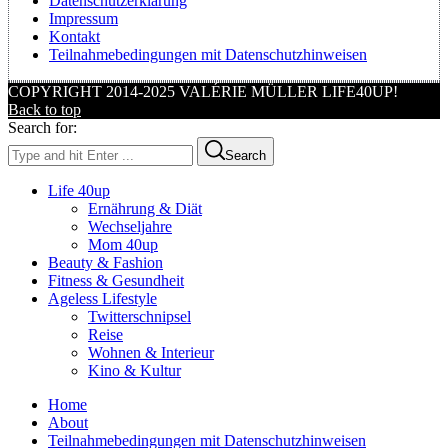
Datenschutzerklärung
Impressum
Kontakt
Teilnahmebedingungen mit Datenschutzhinweisen
COPYRIGHT 2014-2025 VALÉRIE MÜLLER LIFE40UP!
Back to top
Search for:
Search
Life 40up
Ernährung & Diät
Wechseljahre
Mom 40up
Beauty & Fashion
Fitness & Gesundheit
Ageless Lifestyle
Twitterschnipsel
Reise
Wohnen & Interieur
Kino & Kultur
Home
About
Teilnahmebedingungen mit Datenschutzhinweisen