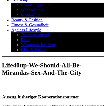
Life 40up
Ernährung & Diät
Wechseljahre
Mom 40up
Beauty & Fashion
Fitness & Gesundheit
Ageless Lifestyle
Twitterschnipsel
Reise
Wohnen & Interieur
Kino & Kultur
Life40up-We-Should-All-Be-
Mirandas-Sex-And-The-City
Auszug bisheriger Kooperationspartner