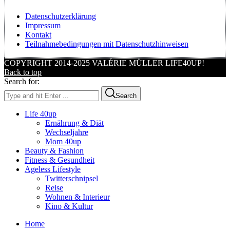
Datenschutzerklärung
Impressum
Kontakt
Teilnahmebedingungen mit Datenschutzhinweisen
COPYRIGHT 2014-2025 VALÉRIE MÜLLER LIFE40UP!
Back to top
Search for:
Search
Life 40up
Ernährung & Diät
Wechseljahre
Mom 40up
Beauty & Fashion
Fitness & Gesundheit
Ageless Lifestyle
Twitterschnipsel
Reise
Wohnen & Interieur
Kino & Kultur
Home