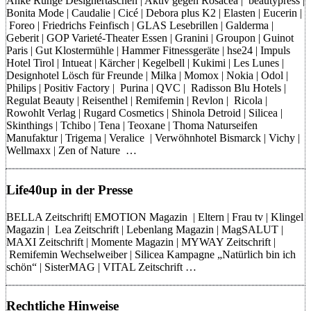
Anke Runge Designertaschen | Aktiv gegen Rosacea | beautypress |
Bonita Mode | Caudalie | Cicé | Debora plus K2 | Elasten | Eucerin |
Foreo | Friedrichs Feinfisch | GLAS Lesebrillen | Galderma |
Geberit | GOP Varieté-Theater Essen | Granini | Groupon | Guinot
Paris | Gut Klostermühle | Hammer Fitnessgeräte | hse24 | Impuls
Hotel Tirol | Intueat | Kärcher | Kegelbell | Kukimi | Les Lunes |
Designhotel Lösch für Freunde | Milka | Momox | Nokia | Odol |
Philips | Positiv Factory | Purina | QVC | Radisson Blu Hotels |
Regulat Beauty | Reisenthel | Remifemin | Revlon | Ricola |
Rowohlt Verlag | Rugard Cosmetics | Shinola Detroid | Silicea |
Skinthings | Tchibo | Tena | Teoxane | Thoma Naturseifen
Manufaktur | Trigema | Veralice | Verwöhnhotel Bismarck | Vichy |
Wellmaxx | Zen of Nature …
Life40up in der Presse
BELLA Zeitschrift| EMOTION Magazin | Eltern | Frau tv | Klingel
Magazin | Lea Zeitschrift | Lebenlang Magazin | MagSALUT |
MAXI Zeitschrift | Momente Magazin | MYWAY Zeitschrift |
Remifemin Wechselweiber | Silicea Kampagne „Natürlich bin ich
schön“ | SisterMAG | VITAL Zeitschrift …
Rechtliche Hinweise