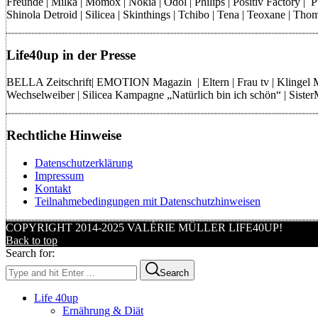
Freunde | Milka | Momox | Nokia | Odol | Philips | Positiv Factory |
Shinola Detroid | Silicea | Skinthings | Tchibo | Tena | Teoxane | 
Life40up in der Presse
BELLA Zeitschrift| EMOTION Magazin | Eltern | Frau tv | Klingel
Wechselweiber | Silicea Kampagne „Natürlich bin ich schön“ | Sist
Rechtliche Hinweise
Datenschutzerklärung
Impressum
Kontakt
Teilnahmebedingungen mit Datenschutzhinweisen
COPYRIGHT 2014-2025 VALÉRIE MÜLLER LIFE40UP!
Back to top
Search for:
Search
Life 40up
Ernährung & Diät