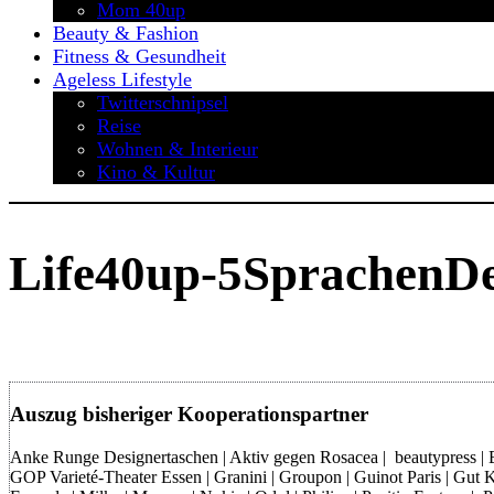
Mom 40up
Beauty & Fashion
Fitness & Gesundheit
Ageless Lifestyle
Twitterschnipsel
Reise
Wohnen & Interieur
Kino & Kultur
Life40up-5SprachenDe
Auszug bisheriger Kooperationspartner
Anke Runge Designertaschen | Aktiv gegen Rosacea | beautypress | Bon
GOP Varieté-Theater Essen | Granini | Groupon | Guinot Paris | Gut Kl