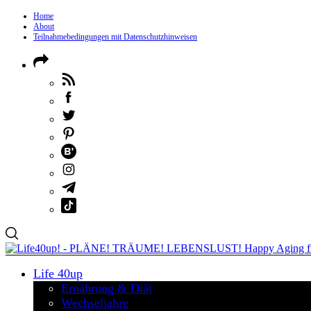
Home
About
Teilnahmebedingungen mit Datenschutzhinweisen
Life 40up
Ernährung & Diät
Wechseljahre