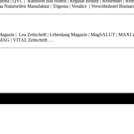
 Purina | QVC | Radisson Blu Hotels | Regulat Beauty | Reisenthel | Re
Thoma Naturseifen Manufaktur | Trigema | Veralice | Verwöhnhotel Bisma
 Magazin | Lea Zeitschrift | Lebenlang Magazin | MagSALUT | MAXI 
erMAG | VITAL Zeitschrift …