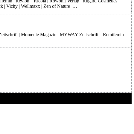
mifemin | Revlon | Ricola | Rowohlt Verlag | Rugard Cosmetics |
rck | Vichy | Wellmaxx | Zen of Nature …
Zeitschrift | Momente Magazin | MYWAY Zeitschrift | Remifemin