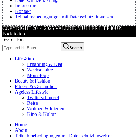
Datenschutzerklärung
Impressum
Kontakt
Teilnahmebedingungen mit Datenschutzhinweisen
COPYRIGHT 2014-2025 VALÉRIE MÜLLER LIFE40UP!
Back to top
Search for:
Search
Life 40up
Ernährung & Diät
Wechseljahre
Mom 40up
Beauty & Fashion
Fitness & Gesundheit
Ageless Lifestyle
Twitterschnipsel
Reise
Wohnen & Interieur
Kino & Kultur
Home
About
Teilnahmebedingungen mit Datenschutzhinweisen