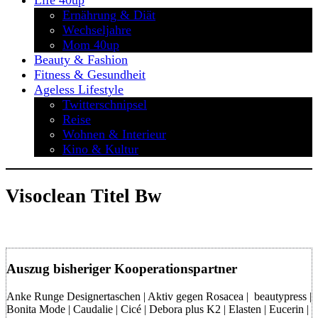
Life 40up
Ernährung & Diät
Wechseljahre
Mom 40up
Beauty & Fashion
Fitness & Gesundheit
Ageless Lifestyle
Twitterschnipsel
Reise
Wohnen & Interieur
Kino & Kultur
Visoclean Titel Bw
Auszug bisheriger Kooperationspartner
Anke Runge Designertaschen | Aktiv gegen Rosacea | beautypress |
Bonita Mode | Caudalie | Cicé | Debora plus K2 | Elasten | Eucerin |