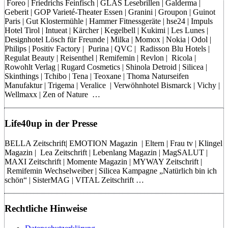
Foreo | Friedrichs Feinfisch | GLAS Lesebrillen | Galderma |
Geberit | GOP Varieté-Theater Essen | Granini | Groupon | Guinot
Paris | Gut Klostermühle | Hammer Fitnessgeräte | hse24 | Impuls
Hotel Tirol | Intueat | Kärcher | Kegelbell | Kukimi | Les Lunes |
Designhotel Lösch für Freunde | Milka | Momox | Nokia | Odol |
Philips | Positiv Factory | Purina | QVC | Radisson Blu Hotels |
Regulat Beauty | Reisenthel | Remifemin | Revlon | Ricola |
Rowohlt Verlag | Rugard Cosmetics | Shinola Detroid | Silicea |
Skinthings | Tchibo | Tena | Teoxane | Thoma Naturseifen
Manufaktur | Trigema | Veralice | Verwöhnhotel Bismarck | Vichy |
Wellmaxx | Zen of Nature …
Life40up in der Presse
BELLA Zeitschrift| EMOTION Magazin | Eltern | Frau tv | Klingel
Magazin | Lea Zeitschrift | Lebenlang Magazin | MagSALUT |
MAXI Zeitschrift | Momente Magazin | MYWAY Zeitschrift |
Remifemin Wechselweiber | Silicea Kampagne „Natürlich bin ich
schön“ | SisterMAG | VITAL Zeitschrift …
Rechtliche Hinweise