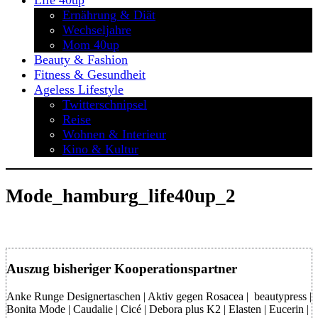
Life 40up
Ernährung & Diät
Wechseljahre
Mom 40up
Beauty & Fashion
Fitness & Gesundheit
Ageless Lifestyle
Twitterschnipsel
Reise
Wohnen & Interieur
Kino & Kultur
Mode_hamburg_life40up_2
Auszug bisheriger Kooperationspartner
Anke Runge Designertaschen | Aktiv gegen Rosacea | beautypress |
Bonita Mode | Caudalie | Cicé | Debora plus K2 | Elasten | Eucerin |