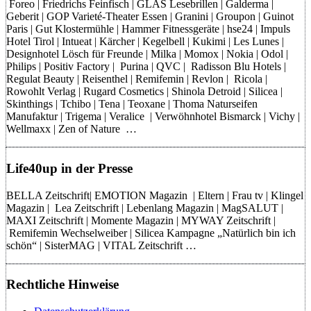
Foreo | Friedrichs Feinfisch | GLAS Lesebrillen | Galderma |
Geberit | GOP Varieté-Theater Essen | Granini | Groupon | Guinot
Paris | Gut Klostermühle | Hammer Fitnessgeräte | hse24 | Impuls
Hotel Tirol | Intueat | Kärcher | Kegelbell | Kukimi | Les Lunes |
Designhotel Lösch für Freunde | Milka | Momox | Nokia | Odol |
Philips | Positiv Factory | Purina | QVC | Radisson Blu Hotels |
Regulat Beauty | Reisenthel | Remifemin | Revlon | Ricola |
Rowohlt Verlag | Rugard Cosmetics | Shinola Detroid | Silicea |
Skinthings | Tchibo | Tena | Teoxane | Thoma Naturseifen
Manufaktur | Trigema | Veralice | Verwöhnhotel Bismarck | Vichy |
Wellmaxx | Zen of Nature …
Life40up in der Presse
BELLA Zeitschrift| EMOTION Magazin | Eltern | Frau tv | Klingel
Magazin | Lea Zeitschrift | Lebenlang Magazin | MagSALUT |
MAXI Zeitschrift | Momente Magazin | MYWAY Zeitschrift |
Remifemin Wechselweiber | Silicea Kampagne „Natürlich bin ich
schön“ | SisterMAG | VITAL Zeitschrift …
Rechtliche Hinweise