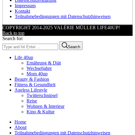
Datenschutzerklärung
Impressum
Kontakt
Teilnahmebedingungen mit Datenschutzhinweisen
COPYRIGHT 2014-2025 VALÉRIE MÜLLER LIFE40UP!
Back to top
Search for:
Search
Life 40up
Ernährung & Diät
Wechseljahre
Mom 40up
Beauty & Fashion
Fitness & Gesundheit
Ageless Lifestyle
Twitterschnipsel
Reise
Wohnen & Interieur
Kino & Kultur
Home
About
Teilnahmebedingungen mit Datenschutzhinweisen