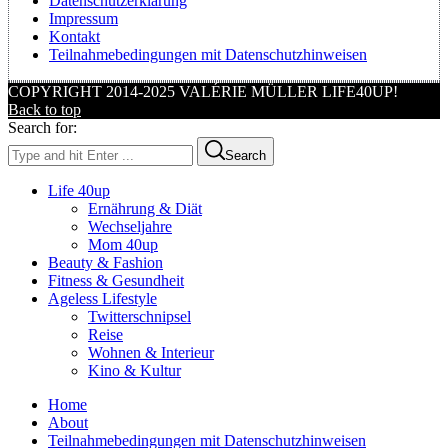
Datenschutzerklärung
Impressum
Kontakt
Teilnahmebedingungen mit Datenschutzhinweisen
COPYRIGHT 2014-2025 VALÉRIE MÜLLER LIFE40UP!
Back to top
Search for:
Search
Life 40up
Ernährung & Diät
Wechseljahre
Mom 40up
Beauty & Fashion
Fitness & Gesundheit
Ageless Lifestyle
Twitterschnipsel
Reise
Wohnen & Interieur
Kino & Kultur
Home
About
Teilnahmebedingungen mit Datenschutzhinweisen