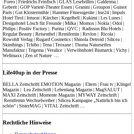
Foreo | Friedrichs Feinfisch | GLAS Lesebrillen | Galderma |
Geberit | GOP Varieté-Theater Essen | Granini | Groupon | Guinot
Paris | Gut Klostermühle | Hammer Fitnessgeräte | hse24 | Impuls
Hotel Tirol | Intueat | Kärcher | Kegelbell | Kukimi | Les Lunes |
Designhotel Lösch für Freunde | Milka | Momox | Nokia | Odol |
Philips | Positiv Factory | Purina | QVC | Radisson Blu Hotels |
Regulat Beauty | Reisenthel | Remifemin | Revlon | Ricola |
Rowohlt Verlag | Rugard Cosmetics | Shinola Detroid | Silicea |
Skinthings | Tchibo | Tena | Teoxane | Thoma Naturseifen
Manufaktur | Trigema | Veralice | Verwöhnhotel Bismarck | Vichy |
Wellmaxx | Zen of Nature …
Life40up in der Presse
BELLA Zeitschrift| EMOTION Magazin | Eltern | Frau tv | Klingel
Magazin | Lea Zeitschrift | Lebenlang Magazin | MagSALUT |
MAXI Zeitschrift | Momente Magazin | MYWAY Zeitschrift |
Remifemin Wechselweiber | Silicea Kampagne „Natürlich bin ich
schön“ | SisterMAG | VITAL Zeitschrift …
Rechtliche Hinweise