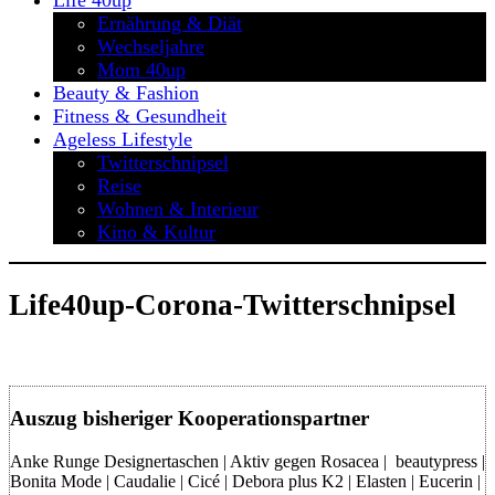
Life 40up
Ernährung & Diät
Wechseljahre
Mom 40up
Beauty & Fashion
Fitness & Gesundheit
Ageless Lifestyle
Twitterschnipsel
Reise
Wohnen & Interieur
Kino & Kultur
Life40up-Corona-Twitterschnipsel
Auszug bisheriger Kooperationspartner
Anke Runge Designertaschen | Aktiv gegen Rosacea | beautypress |
Bonita Mode | Caudalie | Cicé | Debora plus K2 | Elasten | Eucerin |