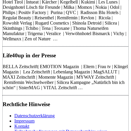
Hotel Tirol | Intueat | Kärcher | Kegelbell | Kukimi | Les Lunes |
Designhotel Lösch für Freunde | Milka | Momox | Nokia | Odol |
Philips | Positiv Factory | Purina | QVC | Radisson Blu Hotels |
Regulat Beauty | Reisenthel | Remifemin | Revlon | Ricola |
Rowohlt Verlag | Rugard Cosmetics | Shinola Detroid | Silicea |
Skinthings | Tchibo | Tena | Teoxane | Thoma Naturseifen
Manufaktur | Trigema | Veralice | Verwöhnhotel Bismarck | Vichy |
Wellmaxx | Zen of Nature …
Life40up in der Presse
BELLA Zeitschrift| EMOTION Magazin | Eltern | Frau tv | Klingel
Magazin | Lea Zeitschrift | Lebenlang Magazin | MagSALUT |
MAXI Zeitschrift | Momente Magazin | MYWAY Zeitschrift |
Remifemin Wechselweiber | Silicea Kampagne „Natürlich bin ich
schön“ | SisterMAG | VITAL Zeitschrift …
Rechtliche Hinweise
Datenschutzerklärung
Impressum
Kontakt