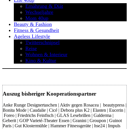
Life 40up
Ernährung & Diät
Wechseljahre
Mom 40up
Beauty & Fashion
Fitness & Gesundheit
Ageless Lifestyle
Twitterschnipsel
Reise
Wohnen & Interieur
Kino & Kultur
Auszug bisheriger Kooperationspartner
Anke Runge Designertaschen | Aktiv gegen Rosacea | beautypress |
Bonita Mode | Caudalie | Cicé | Debora plus K2 | Elasten | Eucerin |
Foreo | Friedrichs Feinfisch | GLAS Lesebrillen | Galderma |
Geberit | GOP Varieté-Theater Essen | Granini | Groupon | Guinot
Paris | Gut Klostermühle | Hammer Fitnessgeräte | hse24 | Impuls