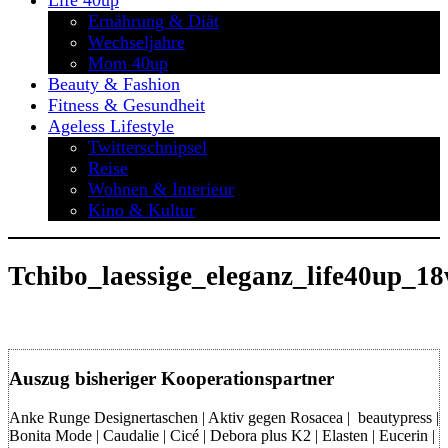
Life 40up
Ernährung & Diät
Wechseljahre
Mom 40up
Beauty & Fashion
Fitness & Gesundheit
Ageless Lifestyle
Twitterschnipsel
Reise
Wohnen & Interieur
Kino & Kultur
Tchibo_laessige_eleganz_life40up_1
Auszug bisheriger Kooperationspartner
Anke Runge Designertaschen | Aktiv gegen Rosacea | beautypress |
Bonita Mode | Caudalie | Cicé | Debora plus K2 | Elasten | Eucerin |