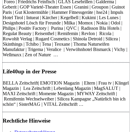
Foreo | Friedrichs Feinfisch | GLAS Lesebrillen | Galderma |
Geberit | GOP Varieté-Theater Essen | Granini | Groupon | Guinot
Paris | Gut Klostermühle | Hammer Fitnessgeräte | hse24 | Impuls
Hotel Tirol | Intueat | Kärcher | Kegelbell | Kukimi | Les Lunes |
Designhotel Lösch für Freunde | Milka | Momox | Nokia | Odol |
Philips | Positiv Factory | Purina | QVC | Radisson Blu Hotels |
Regulat Beauty | Reisenthel | Remifemin | Revlon | Ricola |
Rowohlt Verlag | Rugard Cosmetics | Shinola Detroid | Silicea |
Skinthings | Tchibo | Tena | Teoxane | Thoma Naturseifen
Manufaktur | Trigema | Veralice | Verwöhnhotel Bismarck | Vichy |
Wellmaxx | Zen of Nature …
Life40up in der Presse
BELLA Zeitschrift| EMOTION Magazin | Eltern | Frau tv | Klingel
Magazin | Lea Zeitschrift | Lebenlang Magazin | MagSALUT |
MAXI Zeitschrift | Momente Magazin | MYWAY Zeitschrift |
Remifemin Wechselweiber | Silicea Kampagne „Natürlich bin ich
schön“ | SisterMAG | VITAL Zeitschrift …
Rechtliche Hinweise