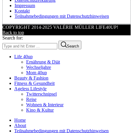
Datenschutzerklärung
Impressum
Kontakt
Teilnahmebedingungen mit Datenschutzhinweisen
COPYRIGHT 2014-2025 VALÉRIE MÜLLER LIFE40UP!
Back to top
Search for:
Search
Life 40up
Ernährung & Diät
Wechseljahre
Mom 40up
Beauty & Fashion
Fitness & Gesundheit
Ageless Lifestyle
Twitterschnipsel
Reise
Wohnen & Interieur
Kino & Kultur
Home
About
Teilnahmebedingungen mit Datenschutzhinweisen