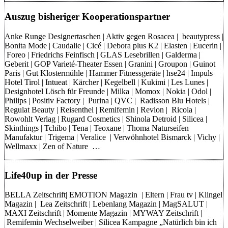
Auszug bisheriger Kooperationspartner
Anke Runge Designertaschen | Aktiv gegen Rosacea | beautypress |
Bonita Mode | Caudalie | Cicé | Debora plus K2 | Elasten | Eucerin |
Foreo | Friedrichs Feinfisch | GLAS Lesebrillen | Galderma |
Geberit | GOP Varieté-Theater Essen | Granini | Groupon | Guinot
Paris | Gut Klostermühle | Hammer Fitnessgeräte | hse24 | Impuls
Hotel Tirol | Intueat | Kärcher | Kegelbell | Kukimi | Les Lunes |
Designhotel Lösch für Freunde | Milka | Momox | Nokia | Odol |
Philips | Positiv Factory | Purina | QVC | Radisson Blu Hotels |
Regulat Beauty | Reisenthel | Remifemin | Revlon | Ricola |
Rowohlt Verlag | Rugard Cosmetics | Shinola Detroid | Silicea |
Skinthings | Tchibo | Tena | Teoxane | Thoma Naturseifen
Manufaktur | Trigema | Veralice | Verwöhnhotel Bismarck | Vichy |
Wellmaxx | Zen of Nature …
Life40up in der Presse
BELLA Zeitschrift| EMOTION Magazin | Eltern | Frau tv | Klingel
Magazin | Lea Zeitschrift | Lebenlang Magazin | MagSALUT |
MAXI Zeitschrift | Momente Magazin | MYWAY Zeitschrift |
Remifemin Wechselweiber | Silicea Kampagne „Natürlich bin ich