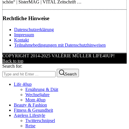
schön“ | SisterMAG | VITAL Zeitschrift …
Rechtliche Hinweise
Datenschutzerklärung
Impressum
Kontakt
Teilnahmebedingungen mit Datenschutzhinweisen
COPYRIGHT 2014-2025 VALÉRIE MÜLLER LIFE40UP!
Back to top
Search for:
Search
Life 40up
Ernährung & Diät
Wechseljahre
Mom 40up
Beauty & Fashion
Fitness & Gesundheit
Ageless Lifestyle
Twitterschnipsel
Reise