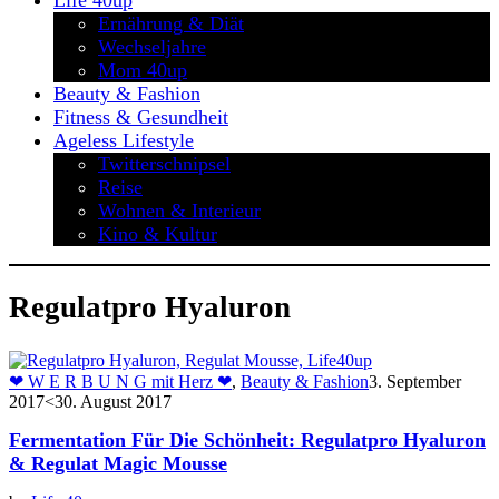
Life 40up
Ernährung & Diät
Wechseljahre
Mom 40up
Beauty & Fashion
Fitness & Gesundheit
Ageless Lifestyle
Twitterschnipsel
Reise
Wohnen & Interieur
Kino & Kultur
Regulatpro Hyaluron
❤ W E R B U N G mit Herz ❤
,
Beauty & Fashion
3. September
2017
<30. August 2017
Fermentation Für Die Schönheit: Regulatpro Hyaluron
& Regulat Magic Mousse