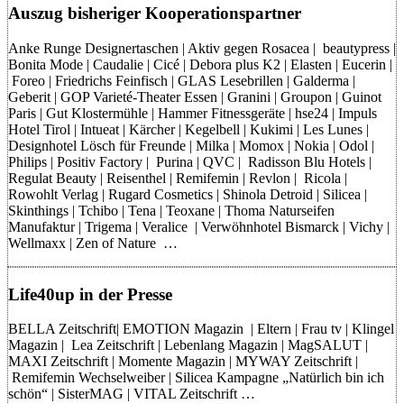
Auszug bisheriger Kooperationspartner
Anke Runge Designertaschen | Aktiv gegen Rosacea | beautypress |
Bonita Mode | Caudalie | Cicé | Debora plus K2 | Elasten | Eucerin |
Foreo | Friedrichs Feinfisch | GLAS Lesebrillen | Galderma |
Geberit | GOP Varieté-Theater Essen | Granini | Groupon | Guinot
Paris | Gut Klostermühle | Hammer Fitnessgeräte | hse24 | Impuls
Hotel Tirol | Intueat | Kärcher | Kegelbell | Kukimi | Les Lunes |
Designhotel Lösch für Freunde | Milka | Momox | Nokia | Odol |
Philips | Positiv Factory | Purina | QVC | Radisson Blu Hotels |
Regulat Beauty | Reisenthel | Remifemin | Revlon | Ricola |
Rowohlt Verlag | Rugard Cosmetics | Shinola Detroid | Silicea |
Skinthings | Tchibo | Tena | Teoxane | Thoma Naturseifen
Manufaktur | Trigema | Veralice | Verwöhnhotel Bismarck | Vichy |
Wellmaxx | Zen of Nature …
Life40up in der Presse
BELLA Zeitschrift| EMOTION Magazin | Eltern | Frau tv | Klingel
Magazin | Lea Zeitschrift | Lebenlang Magazin | MagSALUT |
MAXI Zeitschrift | Momente Magazin | MYWAY Zeitschrift |
Remifemin Wechselweiber | Silicea Kampagne „Natürlich bin ich
schön“ | SisterMAG | VITAL Zeitschrift …