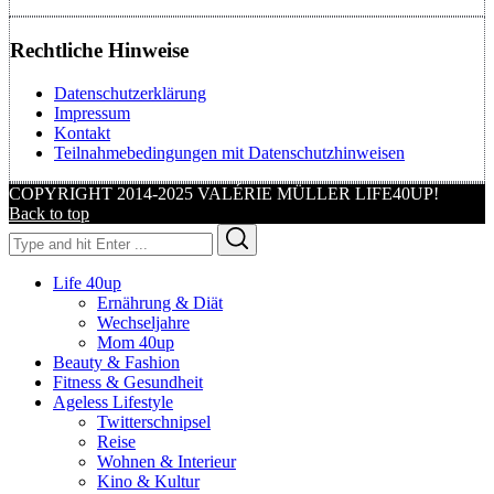
Rechtliche Hinweise
Datenschutzerklärung
Impressum
Kontakt
Teilnahmebedingungen mit Datenschutzhinweisen
COPYRIGHT 2014-2025 VALÉRIE MÜLLER LIFE40UP!
Back to top
Search
Search
for:
Life 40up
Ernährung & Diät
Wechseljahre
Mom 40up
Beauty & Fashion
Fitness & Gesundheit
Ageless Lifestyle
Twitterschnipsel
Reise
Wohnen & Interieur
Kino & Kultur