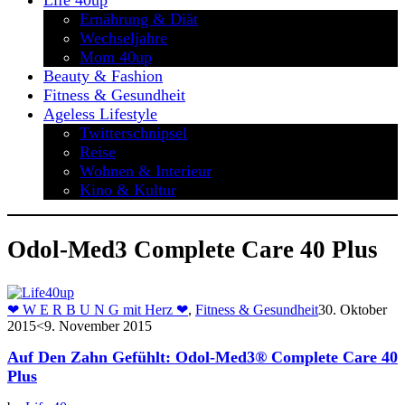
Life 40up
Ernährung & Diät
Wechseljahre
Mom 40up
Beauty & Fashion
Fitness & Gesundheit
Ageless Lifestyle
Twitterschnipsel
Reise
Wohnen & Interieur
Kino & Kultur
Odol-Med3 Complete Care 40 Plus
❤ W E R B U N G mit Herz ❤
,
Fitness & Gesundheit
30. Oktober
2015
<9. November 2015
Auf Den Zahn Gefühlt: Odol-Med3® Complete Care 40
Plus