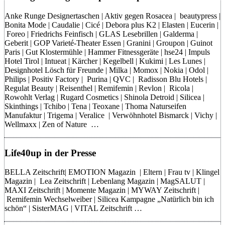
Anke Runge Designertaschen | Aktiv gegen Rosacea | beautypress |
Bonita Mode | Caudalie | Cicé | Debora plus K2 | Elasten | Eucerin |
Foreo | Friedrichs Feinfisch | GLAS Lesebrillen | Galderma |
Geberit | GOP Varieté-Theater Essen | Granini | Groupon | Guinot
Paris | Gut Klostermühle | Hammer Fitnessgeräte | hse24 | Impuls
Hotel Tirol | Intueat | Kärcher | Kegelbell | Kukimi | Les Lunes |
Designhotel Lösch für Freunde | Milka | Momox | Nokia | Odol |
Philips | Positiv Factory | Purina | QVC | Radisson Blu Hotels |
Regulat Beauty | Reisenthel | Remifemin | Revlon | Ricola |
Rowohlt Verlag | Rugard Cosmetics | Shinola Detroid | Silicea |
Skinthings | Tchibo | Tena | Teoxane | Thoma Naturseifen
Manufaktur | Trigema | Veralice | Verwöhnhotel Bismarck | Vichy |
Wellmaxx | Zen of Nature …
Life40up in der Presse
BELLA Zeitschrift| EMOTION Magazin | Eltern | Frau tv | Klingel
Magazin | Lea Zeitschrift | Lebenlang Magazin | MagSALUT |
MAXI Zeitschrift | Momente Magazin | MYWAY Zeitschrift |
Remifemin Wechselweiber | Silicea Kampagne „Natürlich bin ich
schön“ | SisterMAG | VITAL Zeitschrift …