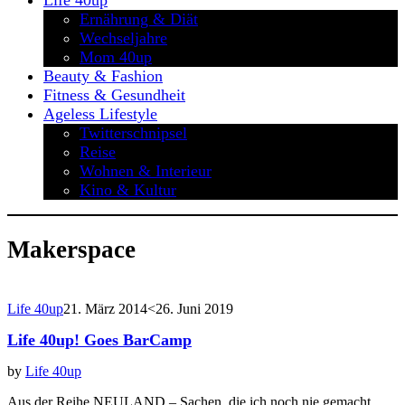
Life 40up
Ernährung & Diät
Wechseljahre
Mom 40up
Beauty & Fashion
Fitness & Gesundheit
Ageless Lifestyle
Twitterschnipsel
Reise
Wohnen & Interieur
Kino & Kultur
Makerspace
Life 40up
21. März 2014
<26. Juni 2019
Life 40up! Goes BarCamp
by
Life 40up
Aus der Reihe NEULAND – Sachen, die ich noch nie gemacht