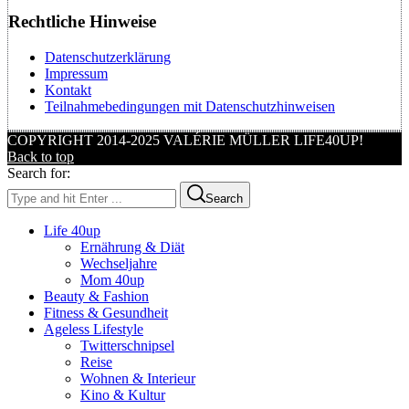
Rechtliche Hinweise
Datenschutzerklärung
Impressum
Kontakt
Teilnahmebedingungen mit Datenschutzhinweisen
COPYRIGHT 2014-2025 VALÉRIE MÜLLER LIFE40UP!
Back to top
Search for:
Search
Life 40up
Ernährung & Diät
Wechseljahre
Mom 40up
Beauty & Fashion
Fitness & Gesundheit
Ageless Lifestyle
Twitterschnipsel
Reise
Wohnen & Interieur
Kino & Kultur