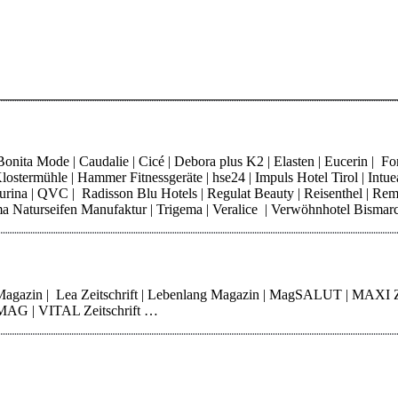
ita Mode | Caudalie | Cicé | Debora plus K2 | Elasten | Eucerin | Fore
ostermühle | Hammer Fitnessgeräte | hse24 | Impuls Hotel Tirol | Intue
 Purina | QVC | Radisson Blu Hotels | Regulat Beauty | Reisenthel | Re
Thoma Naturseifen Manufaktur | Trigema | Veralice | Verwöhnhotel Bisma
 Magazin | Lea Zeitschrift | Lebenlang Magazin | MagSALUT | MAXI 
erMAG | VITAL Zeitschrift …