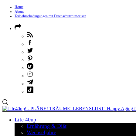
Home
About
Teilnahmebedingungen mit Datenschutzhinweisen
Life 40up
Ernährung & Diät
Wechseljahre