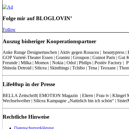
Folge mir auf BLOGLOVIN’
Follow
Auszug bisheriger Kooperationspartner
Anke Runge Designertaschen | Aktiv gegen Rosacea | beautypress | Bon
GOP Varieté-Theater Essen | Granini | Groupon | Guinot Paris | Gut Kl
Freunde | Milka | Momox | Nokia | Odol | Philips | Positiv Factory |
Shinola Detroid | Silicea | Skinthings | Tchibo | Tena | Teoxane | 
Life40up in der Presse
BELLA Zeitschrift| EMOTION Magazin | Eltern | Frau tv | Klingel
Wechselweiber | Silicea Kampagne „Natürlich bin ich schön“ | Sist
Rechtliche Hinweise
Datenschutzerklärung