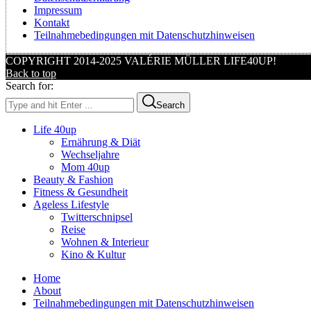
Impressum
Kontakt
Teilnahmebedingungen mit Datenschutzhinweisen
COPYRIGHT 2014-2025 VALÉRIE MÜLLER LIFE40UP!
Back to top
Search for:
Search
Life 40up
Ernährung & Diät
Wechseljahre
Mom 40up
Beauty & Fashion
Fitness & Gesundheit
Ageless Lifestyle
Twitterschnipsel
Reise
Wohnen & Interieur
Kino & Kultur
Home
About
Teilnahmebedingungen mit Datenschutzhinweisen