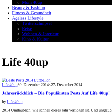
Mom 40up
Beauty & Fashion
Fitness & Gesundheit
Ageless Lifestyle
Twitterschnipsel
Reise
Wohnen & Interieur
Kino & Kultur
Life 40up
Life 40up
30. Dezember 2014
<27. Dezember 2014
Jahresrückblick – Die Populärsten Posts Auf Life 40up!
by
Life 40up
2014 Unglaublich, wie schnell dieses Jahr verflogen ist. Und unglaub