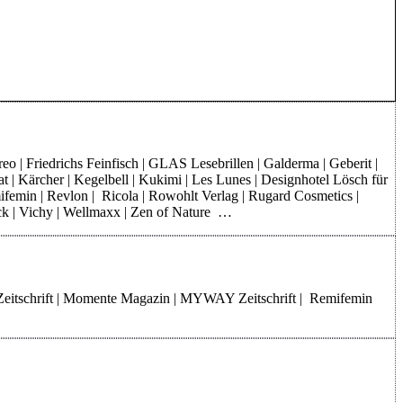
o | Friedrichs Feinfisch | GLAS Lesebrillen | Galderma | Geberit |
at | Kärcher | Kegelbell | Kukimi | Les Lunes | Designhotel Lösch für
mifemin | Revlon | Ricola | Rowohlt Verlag | Rugard Cosmetics |
rck | Vichy | Wellmaxx | Zen of Nature …
Zeitschrift | Momente Magazin | MYWAY Zeitschrift | Remifemin