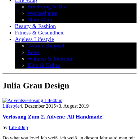
Life 40up
Ernährung & Diät
Wechseljahre
Mom 40up
Beauty & Fashion
Fitness & Gesundheit
Ageless Lifestyle
Twitterschnipsel
Reise
Wohnen & Interieur
Kino & Kultur
Julia Grau Design
Lifestyle
4. Dezember 2015
<3. August 2019
Verlosung Zum 2. Advent: All Handmade!
by
Life 40up
Do what you love! Ich weiß, ich weiß, in diesem Jahr wird man mit