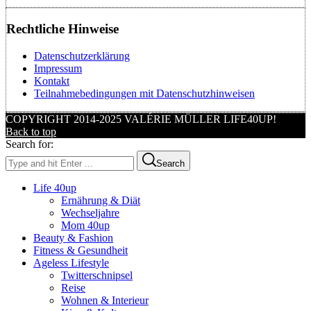
Rechtliche Hinweise
Datenschutzerklärung
Impressum
Kontakt
Teilnahmebedingungen mit Datenschutzhinweisen
COPYRIGHT 2014-2025 VALÉRIE MÜLLER LIFE40UP!
Back to top
Search for:
Search
Life 40up
Ernährung & Diät
Wechseljahre
Mom 40up
Beauty & Fashion
Fitness & Gesundheit
Ageless Lifestyle
Twitterschnipsel
Reise
Wohnen & Interieur