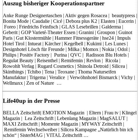
Auszug bisheriger Kooperationspartner
Anke Runge Designertaschen | Aktiv gegen Rosacea | beautypress |
Bonita Mode | Caudalie | Cicé | Debora plus K2 | Elasten | Eucerin |
Foreo | Friedrichs Feinfisch | GLAS Lesebrillen | Galderma |
Geberit | GOP Varieté-Theater Essen | Granini | Groupon | Guinot
Paris | Gut Klostermühle | Hammer Fitnessgeräte | hse24 | Impuls
Hotel Tirol | Intueat | Kärcher | Kegelbell | Kukimi | Les Lunes |
Designhotel Lösch für Freunde | Milka | Momox | Nokia | Odol |
Philips | Positiv Factory | Purina | QVC | Radisson Blu Hotels |
Regulat Beauty | Reisenthel | Remifemin | Revlon | Ricola |
Rowohlt Verlag | Rugard Cosmetics | Shinola Detroid | Silicea |
Skinthings | Tchibo | Tena | Teoxane | Thoma Naturseifen
Manufaktur | Trigema | Veralice | Verwöhnhotel Bismarck | Vichy |
Wellmaxx | Zen of Nature …
Life40up in der Presse
BELLA Zeitschrift| EMOTION Magazin | Eltern | Frau tv | Klingel
Magazin | Lea Zeitschrift | Lebenlang Magazin | MagSALUT |
MAXI Zeitschrift | Momente Magazin | MYWAY Zeitschrift |
Remifemin Wechselweiber | Silicea Kampagne „Natürlich bin ich
schön“ | SisterMAG | VITAL Zeitschrift …