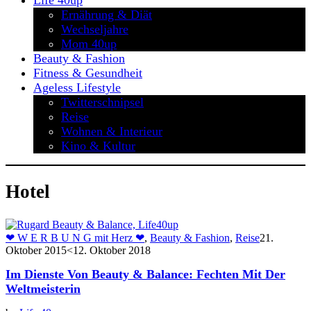
Life 40up
Ernährung & Diät
Wechseljahre
Mom 40up
Beauty & Fashion
Fitness & Gesundheit
Ageless Lifestyle
Twitterschnipsel
Reise
Wohnen & Interieur
Kino & Kultur
Hotel
❤ W E R B U N G mit Herz ❤
,
Beauty & Fashion
,
Reise
21.
Oktober 2015
<12. Oktober 2018
Im Dienste Von Beauty & Balance: Fechten Mit Der
Weltmeisterin