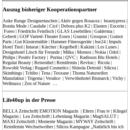
Auszug bisheriger Kooperationspartner
Anke Runge Designertaschen | Aktiv gegen Rosacea | beautypress |
Bonita Mode | Caudalie | Cicé | Debora plus K2 | Elasten | Eucerin |
Foreo | Friedrichs Feinfisch | GLAS Lesebrillen | Galderma |
Geberit | GOP Varieté-Theater Essen | Granini | Groupon | Guinot
Paris | Gut Klostermühle | Hammer Fitnessgeräte | hse24 | Impuls
Hotel Tirol | Intueat | Kärcher | Kegelbell | Kukimi | Les Lunes |
Designhotel Lösch für Freunde | Milka | Momox | Nokia | Odol |
Philips | Positiv Factory | Purina | QVC | Radisson Blu Hotels |
Regulat Beauty | Reisenthel | Remifemin | Revlon | Ricola |
Rowohlt Verlag | Rugard Cosmetics | Shinola Detroid | Silicea |
Skinthings | Tchibo | Tena | Teoxane | Thoma Naturseifen
Manufaktur | Trigema | Veralice | Verwöhnhotel Bismarck | Vichy |
Wellmaxx | Zen of Nature …
Life40up in der Presse
BELLA Zeitschrift| EMOTION Magazin | Eltern | Frau tv | Klingel
Magazin | Lea Zeitschrift | Lebenlang Magazin | MagSALUT |
MAXI Zeitschrift | Momente Magazin | MYWAY Zeitschrift |
Remifemin Wechselweiber | Silicea Kampagne „Natürlich bin ich