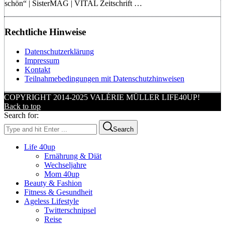
schön“ | SisterMAG | VITAL Zeitschrift …
Rechtliche Hinweise
Datenschutzerklärung
Impressum
Kontakt
Teilnahmebedingungen mit Datenschutzhinweisen
COPYRIGHT 2014-2025 VALÉRIE MÜLLER LIFE40UP!
Back to top
Search for:
Search
Life 40up
Ernährung & Diät
Wechseljahre
Mom 40up
Beauty & Fashion
Fitness & Gesundheit
Ageless Lifestyle
Twitterschnipsel
Reise