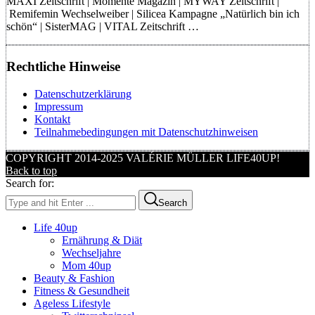
MAXI Zeitschrift | Momente Magazin | MYWAY Zeitschrift |
Remifemin Wechselweiber | Silicea Kampagne „Natürlich bin ich
schön“ | SisterMAG | VITAL Zeitschrift …
Rechtliche Hinweise
Datenschutzerklärung
Impressum
Kontakt
Teilnahmebedingungen mit Datenschutzhinweisen
COPYRIGHT 2014-2025 VALÉRIE MÜLLER LIFE40UP!
Back to top
Search for:
Search
Life 40up
Ernährung & Diät
Wechseljahre
Mom 40up
Beauty & Fashion
Fitness & Gesundheit
Ageless Lifestyle