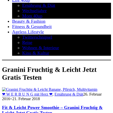
Life 40up
Ernährung & Diät
Wechseljahre
Mom 40up
Beauty & Fashion
Fitness & Gesundheit
Ageless Lifestyle
Twitterschnipsel
Reise
Wohnen & Interieur
Kino & Kultur
Granini Fruchtig & Leicht Jetzt
Gratis Testen
❤ W E R B U N G mit Herz ❤
,
Ernährung & Diät
26. Februar
2016
<21. Februar 2018
Fit & Leicht Power Smoothie – Granini Fruchtig &
Leicht Jetzt Gratis Testen