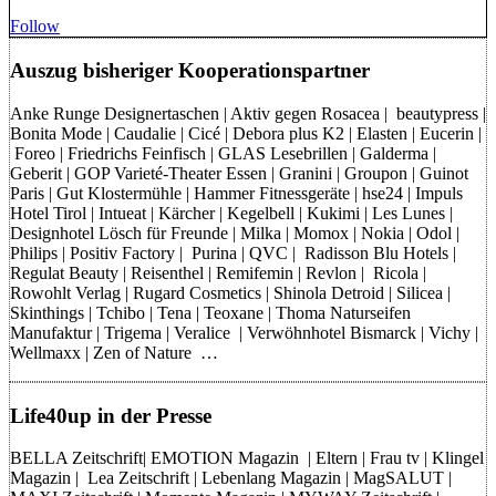
Follow
Auszug bisheriger Kooperationspartner
Anke Runge Designertaschen | Aktiv gegen Rosacea | beautypress |
Bonita Mode | Caudalie | Cicé | Debora plus K2 | Elasten | Eucerin |
Foreo | Friedrichs Feinfisch | GLAS Lesebrillen | Galderma |
Geberit | GOP Varieté-Theater Essen | Granini | Groupon | Guinot
Paris | Gut Klostermühle | Hammer Fitnessgeräte | hse24 | Impuls
Hotel Tirol | Intueat | Kärcher | Kegelbell | Kukimi | Les Lunes |
Designhotel Lösch für Freunde | Milka | Momox | Nokia | Odol |
Philips | Positiv Factory | Purina | QVC | Radisson Blu Hotels |
Regulat Beauty | Reisenthel | Remifemin | Revlon | Ricola |
Rowohlt Verlag | Rugard Cosmetics | Shinola Detroid | Silicea |
Skinthings | Tchibo | Tena | Teoxane | Thoma Naturseifen
Manufaktur | Trigema | Veralice | Verwöhnhotel Bismarck | Vichy |
Wellmaxx | Zen of Nature …
Life40up in der Presse
BELLA Zeitschrift| EMOTION Magazin | Eltern | Frau tv | Klingel
Magazin | Lea Zeitschrift | Lebenlang Magazin | MagSALUT |