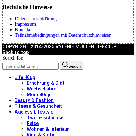
Rechtliche Hinweise
Datenschutzerklärung
Impressum
Kontakt
Teilnahmebedingungen mit Datenschutzhinweisen
COPYRIGHT 2014-2025 VALÉRIE MÜLLER LIFE40UP!
Back to top
Search for:
Search
Life 40up
Ernährung & Diät
Wechseljahre
Mom 40up
Beauty & Fashion
Fitness & Gesundheit
Ageless Lifestyle
Twitterschnipsel
Reise
Wohnen & Interieur
Kino & Kultur