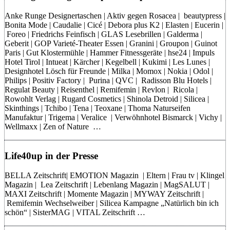
Anke Runge Designertaschen | Aktiv gegen Rosacea | beautypress |
Bonita Mode | Caudalie | Cicé | Debora plus K2 | Elasten | Eucerin |
Foreo | Friedrichs Feinfisch | GLAS Lesebrillen | Galderma |
Geberit | GOP Varieté-Theater Essen | Granini | Groupon | Guinot
Paris | Gut Klostermühle | Hammer Fitnessgeräte | hse24 | Impuls
Hotel Tirol | Intueat | Kärcher | Kegelbell | Kukimi | Les Lunes |
Designhotel Lösch für Freunde | Milka | Momox | Nokia | Odol |
Philips | Positiv Factory | Purina | QVC | Radisson Blu Hotels |
Regulat Beauty | Reisenthel | Remifemin | Revlon | Ricola |
Rowohlt Verlag | Rugard Cosmetics | Shinola Detroid | Silicea |
Skinthings | Tchibo | Tena | Teoxane | Thoma Naturseifen
Manufaktur | Trigema | Veralice | Verwöhnhotel Bismarck | Vichy |
Wellmaxx | Zen of Nature …
Life40up in der Presse
BELLA Zeitschrift| EMOTION Magazin | Eltern | Frau tv | Klingel
Magazin | Lea Zeitschrift | Lebenlang Magazin | MagSALUT |
MAXI Zeitschrift | Momente Magazin | MYWAY Zeitschrift |
Remifemin Wechselweiber | Silicea Kampagne „Natürlich bin ich
schön“ | SisterMAG | VITAL Zeitschrift …