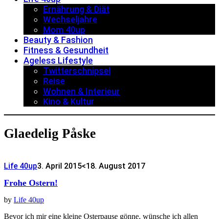
Ernährung & Diät
Wechseljahre
Mom 40up
Beauty & Fashion
Fitness & Gesundheit
Ageless Lifestyle
Twitterschnipsel
Reise
Wohnen & Interieur
Kino & Kultur
Glaedelig Påske
Life 40up
3. April 2015
<18. August 2017
Frohe Ostern!
by
Life 40up
Bevor ich mir eine kleine Osterpause gönne, wünsche ich allen