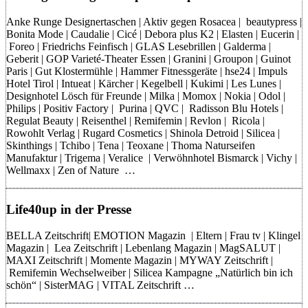
Anke Runge Designertaschen | Aktiv gegen Rosacea | beautypress |
Bonita Mode | Caudalie | Cicé | Debora plus K2 | Elasten | Eucerin |
Foreo | Friedrichs Feinfisch | GLAS Lesebrillen | Galderma |
Geberit | GOP Varieté-Theater Essen | Granini | Groupon | Guinot
Paris | Gut Klostermühle | Hammer Fitnessgeräte | hse24 | Impuls
Hotel Tirol | Intueat | Kärcher | Kegelbell | Kukimi | Les Lunes |
Designhotel Lösch für Freunde | Milka | Momox | Nokia | Odol |
Philips | Positiv Factory | Purina | QVC | Radisson Blu Hotels |
Regulat Beauty | Reisenthel | Remifemin | Revlon | Ricola |
Rowohlt Verlag | Rugard Cosmetics | Shinola Detroid | Silicea |
Skinthings | Tchibo | Tena | Teoxane | Thoma Naturseifen
Manufaktur | Trigema | Veralice | Verwöhnhotel Bismarck | Vichy |
Wellmaxx | Zen of Nature …
Life40up in der Presse
BELLA Zeitschrift| EMOTION Magazin | Eltern | Frau tv | Klingel
Magazin | Lea Zeitschrift | Lebenlang Magazin | MagSALUT |
MAXI Zeitschrift | Momente Magazin | MYWAY Zeitschrift |
Remifemin Wechselweiber | Silicea Kampagne „Natürlich bin ich
schön“ | SisterMAG | VITAL Zeitschrift …