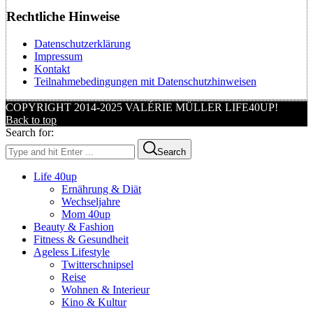
Rechtliche Hinweise
Datenschutzerklärung
Impressum
Kontakt
Teilnahmebedingungen mit Datenschutzhinweisen
COPYRIGHT 2014-2025 VALÉRIE MÜLLER LIFE40UP!
Back to top
Search for:
Search
Life 40up
Ernährung & Diät
Wechseljahre
Mom 40up
Beauty & Fashion
Fitness & Gesundheit
Ageless Lifestyle
Twitterschnipsel
Reise
Wohnen & Interieur
Kino & Kultur