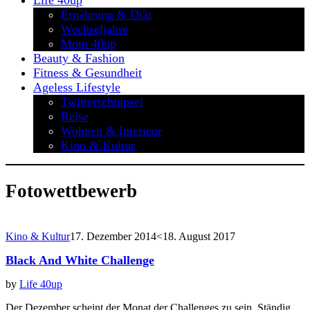
Life 40up
Ernährung & Diät
Wechseljahre
Mom 40up
Beauty & Fashion
Fitness & Gesundheit
Ageless Lifestyle
Twitterschnipsel
Reise
Wohnen & Interieur
Kino & Kultur
Fotowettbewerb
Kino & Kultur
17. Dezember 2014
<18. August 2017
Black And White Challenge
by
Life 40up
Der Dezember scheint der Monat der Challenges zu sein. Ständig