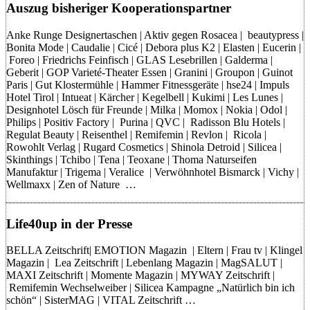
Auszug bisheriger Kooperationspartner
Anke Runge Designertaschen | Aktiv gegen Rosacea | beautypress |
Bonita Mode | Caudalie | Cicé | Debora plus K2 | Elasten | Eucerin |
Foreo | Friedrichs Feinfisch | GLAS Lesebrillen | Galderma |
Geberit | GOP Varieté-Theater Essen | Granini | Groupon | Guinot
Paris | Gut Klostermühle | Hammer Fitnessgeräte | hse24 | Impuls
Hotel Tirol | Intueat | Kärcher | Kegelbell | Kukimi | Les Lunes |
Designhotel Lösch für Freunde | Milka | Momox | Nokia | Odol |
Philips | Positiv Factory | Purina | QVC | Radisson Blu Hotels |
Regulat Beauty | Reisenthel | Remifemin | Revlon | Ricola |
Rowohlt Verlag | Rugard Cosmetics | Shinola Detroid | Silicea |
Skinthings | Tchibo | Tena | Teoxane | Thoma Naturseifen
Manufaktur | Trigema | Veralice | Verwöhnhotel Bismarck | Vichy |
Wellmaxx | Zen of Nature …
Life40up in der Presse
BELLA Zeitschrift| EMOTION Magazin | Eltern | Frau tv | Klingel
Magazin | Lea Zeitschrift | Lebenlang Magazin | MagSALUT |
MAXI Zeitschrift | Momente Magazin | MYWAY Zeitschrift |
Remifemin Wechselweiber | Silicea Kampagne „Natürlich bin ich
schön“ | SisterMAG | VITAL Zeitschrift …