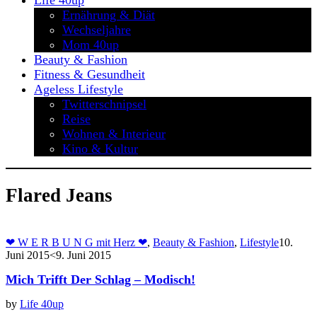
Life 40up
Ernährung & Diät
Wechseljahre
Mom 40up
Beauty & Fashion
Fitness & Gesundheit
Ageless Lifestyle
Twitterschnipsel
Reise
Wohnen & Interieur
Kino & Kultur
Flared Jeans
❤ W E R B U N G mit Herz ❤
,
Beauty & Fashion
,
Lifestyle
10.
Juni 2015
<9. Juni 2015
Mich Trifft Der Schlag – Modisch!
by
Life 40up