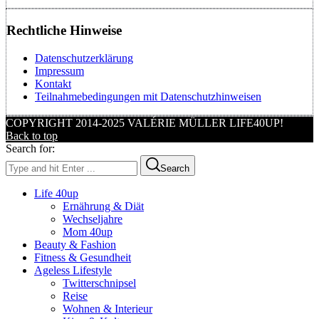
Rechtliche Hinweise
Datenschutzerklärung
Impressum
Kontakt
Teilnahmebedingungen mit Datenschutzhinweisen
COPYRIGHT 2014-2025 VALÉRIE MÜLLER LIFE40UP!
Back to top
Search for:
Search
Life 40up
Ernährung & Diät
Wechseljahre
Mom 40up
Beauty & Fashion
Fitness & Gesundheit
Ageless Lifestyle
Twitterschnipsel
Reise
Wohnen & Interieur