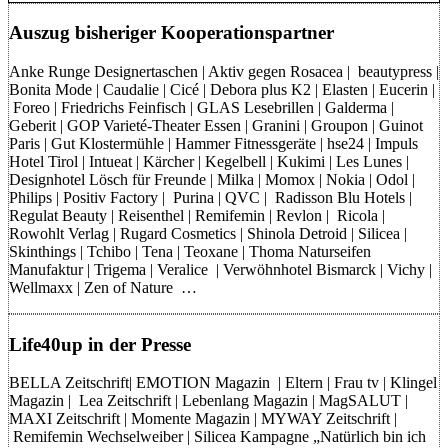
Auszug bisheriger Kooperationspartner
Anke Runge Designertaschen | Aktiv gegen Rosacea | beautypress |
Bonita Mode | Caudalie | Cicé | Debora plus K2 | Elasten | Eucerin |
Foreo | Friedrichs Feinfisch | GLAS Lesebrillen | Galderma |
Geberit | GOP Varieté-Theater Essen | Granini | Groupon | Guinot
Paris | Gut Klostermühle | Hammer Fitnessgeräte | hse24 | Impuls
Hotel Tirol | Intueat | Kärcher | Kegelbell | Kukimi | Les Lunes |
Designhotel Lösch für Freunde | Milka | Momox | Nokia | Odol |
Philips | Positiv Factory | Purina | QVC | Radisson Blu Hotels |
Regulat Beauty | Reisenthel | Remifemin | Revlon | Ricola |
Rowohlt Verlag | Rugard Cosmetics | Shinola Detroid | Silicea |
Skinthings | Tchibo | Tena | Teoxane | Thoma Naturseifen
Manufaktur | Trigema | Veralice | Verwöhnhotel Bismarck | Vichy |
Wellmaxx | Zen of Nature …
Life40up in der Presse
BELLA Zeitschrift| EMOTION Magazin | Eltern | Frau tv | Klingel
Magazin | Lea Zeitschrift | Lebenlang Magazin | MagSALUT |
MAXI Zeitschrift | Momente Magazin | MYWAY Zeitschrift |
Remifemin Wechselweiber | Silicea Kampagne „Natürlich bin ich