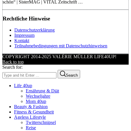
schön“ | SisterMAG | VITAL Zeitschrift …
Rechtliche Hinweise
Datenschutzerklärung
Impressum
Kontakt
Teilnahmebedingungen mit Datenschutzhinweisen
COPYRIGHT 2014-2025 VALÉRIE MÜLLER LIFE40UP!
Back to top
Search for:
Search
Life 40up
Ernährung & Diät
Wechseljahre
Mom 40up
Beauty & Fashion
Fitness & Gesundheit
Ageless Lifestyle
Twitterschnipsel
Reise