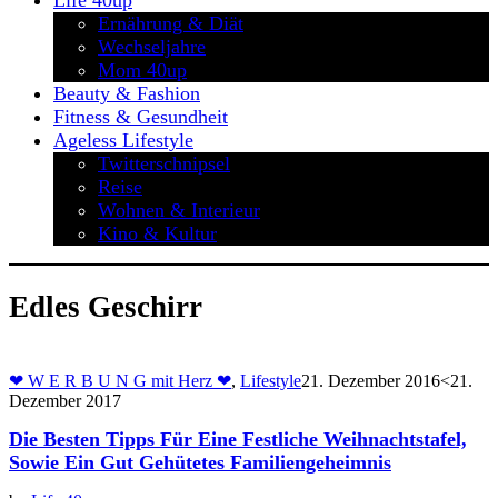
Life 40up
Ernährung & Diät
Wechseljahre
Mom 40up
Beauty & Fashion
Fitness & Gesundheit
Ageless Lifestyle
Twitterschnipsel
Reise
Wohnen & Interieur
Kino & Kultur
Edles Geschirr
❤ W E R B U N G mit Herz ❤
,
Lifestyle
21. Dezember 2016
<21.
Dezember 2017
Die Besten Tipps Für Eine Festliche Weihnachtstafel,
Sowie Ein Gut Gehütetes Familiengeheimnis