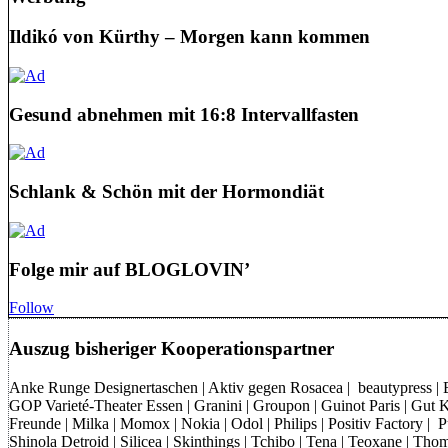
Ildikó von Kürthy – Morgen kann kommen
Gesund abnehmen mit 16:8 Intervallfasten
Schlank & Schön mit der Hormondiät
Folge mir auf BLOGLOVIN’
Follow
Auszug bisheriger Kooperationspartner
Anke Runge Designertaschen | Aktiv gegen Rosacea | beautypress | Bon
GOP Varieté-Theater Essen | Granini | Groupon | Guinot Paris | Gut Kl
Freunde | Milka | Momox | Nokia | Odol | Philips | Positiv Factory |
Shinola Detroid | Silicea | Skinthings | Tchibo | Tena | Teoxane | 