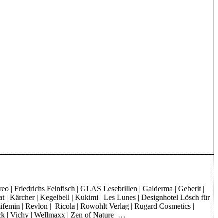
o | Friedrichs Feinfisch | GLAS Lesebrillen | Galderma | Geberit |
at | Kärcher | Kegelbell | Kukimi | Les Lunes | Designhotel Lösch für
mifemin | Revlon | Ricola | Rowohlt Verlag | Rugard Cosmetics |
rck | Vichy | Wellmaxx | Zen of Nature …