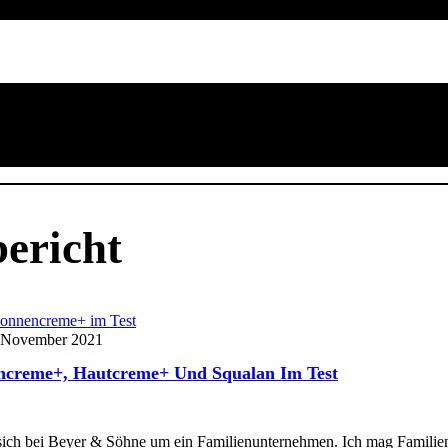
ericht
 November 2021
encreme+, Hautcreme+ Und Squalan Im Test
s sich bei Beyer & Söhne um ein Familienunternehmen. Ich mag Famil