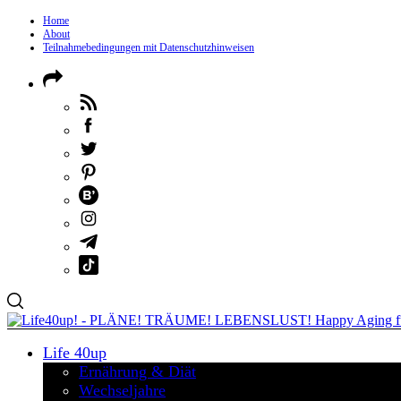
Home
About
Teilnahmebedingungen mit Datenschutzhinweisen
Life 40up
Ernährung & Diät
Wechseljahre