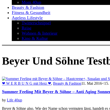
Mom 40up
Beauty & Fashion
Fitness & Gesundheit
Ageless Lifestyle
Twitterschnipsel
Reise
Wohnen & Interieur
Kino & Kultur
Beyer Und Söhne Testb
❤ W E R B U N G mit Herz ❤
,
Beauty & Fashion
11. Mai 2016
<15.
Summer Feeling Mit Beyer & Söhne – Anti Aging Sonn
by
Life 40up
Beyer & Söhne also. Wie der Name schon vermuten lässt, handelt e