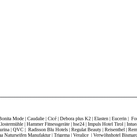
ita Mode | Caudalie | Cicé | Debora plus K2 | Elasten | Eucerin | Fore
ostermühle | Hammer Fitnessgeräte | hse24 | Impuls Hotel Tirol | Intue
 Purina | QVC | Radisson Blu Hotels | Regulat Beauty | Reisenthel | Re
Thoma Naturseifen Manufaktur | Trigema | Veralice | Verwöhnhotel Bisma