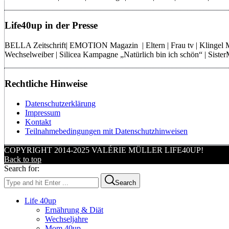
Life40up in der Presse
BELLA Zeitschrift| EMOTION Magazin | Eltern | Frau tv | Klingel
Wechselweiber | Silicea Kampagne „Natürlich bin ich schön“ | Sist
Rechtliche Hinweise
Datenschutzerklärung
Impressum
Kontakt
Teilnahmebedingungen mit Datenschutzhinweisen
COPYRIGHT 2014-2025 VALÉRIE MÜLLER LIFE40UP!
Back to top
Search for:
Search
Life 40up
Ernährung & Diät
Wechseljahre
Mom 40up