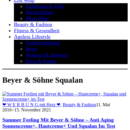
Life 40up
Ernährung & Diät
Wechseljahre
Mom 40up
Beauty & Fashion
Fitness & Gesundheit
Ageless Lifestyle
Twitterschnipsel
Reise
Wohnen & Interieur
Kino & Kultur
Beyer & Söhne Squalan
❤ W E R B U N G mit Herz ❤
,
Beauty & Fashion
11. Mai
2016
<15. November 2021
Summer Feeling Mit Beyer & Söhne – Anti Aging
Sonnencreme+, Hautcreme+ Und Squalan Im Test