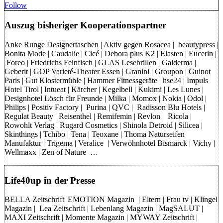
Follow
Auszug bisheriger Kooperationspartner
Anke Runge Designertaschen | Aktiv gegen Rosacea | beautypress |
Bonita Mode | Caudalie | Cicé | Debora plus K2 | Elasten | Eucerin |
Foreo | Friedrichs Feinfisch | GLAS Lesebrillen | Galderma |
Geberit | GOP Varieté-Theater Essen | Granini | Groupon | Guinot
Paris | Gut Klostermühle | Hammer Fitnessgeräte | hse24 | Impuls
Hotel Tirol | Intueat | Kärcher | Kegelbell | Kukimi | Les Lunes |
Designhotel Lösch für Freunde | Milka | Momox | Nokia | Odol |
Philips | Positiv Factory | Purina | QVC | Radisson Blu Hotels |
Regulat Beauty | Reisenthel | Remifemin | Revlon | Ricola |
Rowohlt Verlag | Rugard Cosmetics | Shinola Detroid | Silicea |
Skinthings | Tchibo | Tena | Teoxane | Thoma Naturseifen
Manufaktur | Trigema | Veralice | Verwöhnhotel Bismarck | Vichy |
Wellmaxx | Zen of Nature …
Life40up in der Presse
BELLA Zeitschrift| EMOTION Magazin | Eltern | Frau tv | Klingel
Magazin | Lea Zeitschrift | Lebenlang Magazin | MagSALUT |
MAXI Zeitschrift | Momente Magazin | MYWAY Zeitschrift |