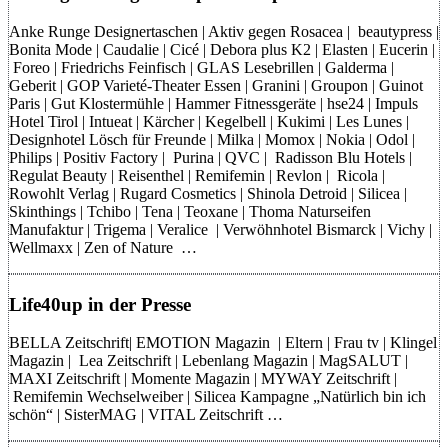
Anke Runge Designertaschen | Aktiv gegen Rosacea | beautypress |
Bonita Mode | Caudalie | Cicé | Debora plus K2 | Elasten | Eucerin |
Foreo | Friedrichs Feinfisch | GLAS Lesebrillen | Galderma |
Geberit | GOP Varieté-Theater Essen | Granini | Groupon | Guinot
Paris | Gut Klostermühle | Hammer Fitnessgeräte | hse24 | Impuls
Hotel Tirol | Intueat | Kärcher | Kegelbell | Kukimi | Les Lunes |
Designhotel Lösch für Freunde | Milka | Momox | Nokia | Odol |
Philips | Positiv Factory | Purina | QVC | Radisson Blu Hotels |
Regulat Beauty | Reisenthel | Remifemin | Revlon | Ricola |
Rowohlt Verlag | Rugard Cosmetics | Shinola Detroid | Silicea |
Skinthings | Tchibo | Tena | Teoxane | Thoma Naturseifen
Manufaktur | Trigema | Veralice | Verwöhnhotel Bismarck | Vichy |
Wellmaxx | Zen of Nature …
Life40up in der Presse
BELLA Zeitschrift| EMOTION Magazin | Eltern | Frau tv | Klingel
Magazin | Lea Zeitschrift | Lebenlang Magazin | MagSALUT |
MAXI Zeitschrift | Momente Magazin | MYWAY Zeitschrift |
Remifemin Wechselweiber | Silicea Kampagne „Natürlich bin ich
schön“ | SisterMAG | VITAL Zeitschrift …