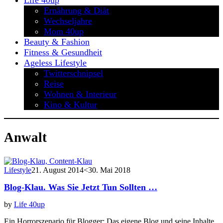
Life 40up
Ernährung & Diät
Wechseljahre
Mom 40up
Beauty & Fashion
Fitness & Gesundheit
Ageless Lifestyle
Twitterschnipsel
Reise
Wohnen & Interieur
Kino & Kultur
Anwalt
Lifestyle
21. August 2014
<30. Mai 2018
Blog-Klau. Was Sie Jetzt Tun Sollten …
by
Life 40up
Ein Horrorszenario für Blogger: Das eigene Blog und seine Inhalte