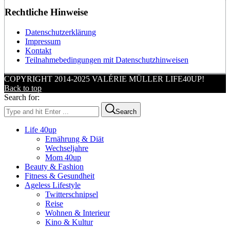
Rechtliche Hinweise
Datenschutzerklärung
Impressum
Kontakt
Teilnahmebedingungen mit Datenschutzhinweisen
COPYRIGHT 2014-2025 VALÉRIE MÜLLER LIFE40UP!
Back to top
Search for:
Search
Life 40up
Ernährung & Diät
Wechseljahre
Mom 40up
Beauty & Fashion
Fitness & Gesundheit
Ageless Lifestyle
Twitterschnipsel
Reise
Wohnen & Interieur
Kino & Kultur